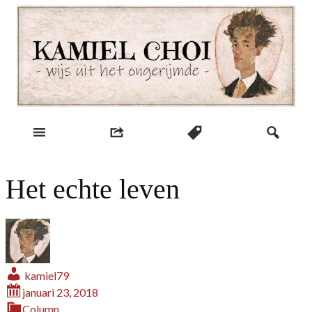
Skip
to
content
wijs uit het ongerijmde
Kamiel Choi
Het echte leven
kamiel79
januari 23, 2018
Column