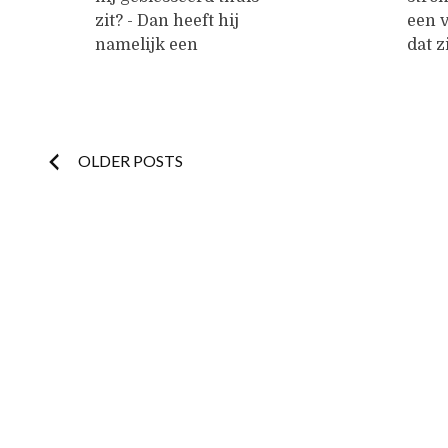
thoughtful nod and
uniqu
zit? - Dan heeft hij
een v
then a smile
namelijk een
dat z
is
...
belastingvrije voet.
over
gron
vast
marm
Posts
OLDER POSTS
ijsv
spore
navigation
vastg
maar
en o
ontb
van 
leven
die 
voor
nee. 