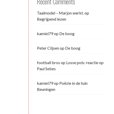
Recent Comments
Taalmodel – Marjon werkt.
op
Begrijpend lezen
kamiel79
op
De boog
Peter Clijsen
op
De boog
football bros
op
Losse pols: reactie op
Paul Sebes
kamiel79
op
Poëzie in de tuin
Beuningen