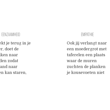
EENZAAMHEID
EMPATHIE
ekt je terug in je
Ook jij verlangt naar
r, doet de
een moedergrot met
iken naar
taferelen een plaats
den zodat
waar de muren
and naar
zuchten de planken
en kan staren,
je kousevoeten niet
t
aanvreten dat zie ik
setandend de
toch aan je
el in het
glanzende
ele slot en gaat
oorschelpen aan je
de handen over
handen zie ik dat,
ar geklemd op je
aan de kleine haren