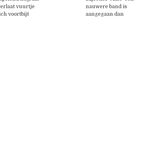
e creation of
...
zetten hier de toon
erlaat vuurtje
nauwere band is
ze ploerten
...
ich voortbijt
aangegaan dan
 de verkoolde
bescheidenheid. De
d uitgehard,
onvervalste
gebeten,
bescheidenheid
er de
moet daardoor tegen
erscheurde huid
inflatie worden
n zijn de
beschermd. En er
ezette aders,
zijn heel wat
 onbeweeglijk
mensen voor wie dat
nnavolgbaar
belangrijk is, omdat
erend dat pathos
ze graag met hun
het bouwende
bescheidenheid
 van de ploeg
pronken. En laten
men steeds weer
we eerlijk zijn: wat is
 de groeve spant
er aan
Er rest
...
bescheidenheid
wanneer je
...