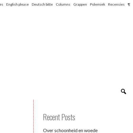
les
English please
Deutsch bitte
Columns
Grappen
Polemiek
Recensies
¶
Recent Posts
Over schoonheid en woede