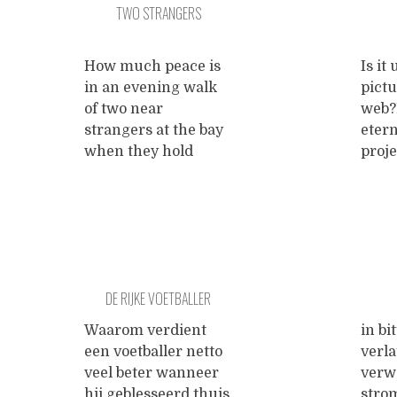
TWO STRANGERS
delightful, and I do
banks
agree with most of
omda
his arguments. Of
allee
How much peace is
Is it
course science offers
nauwe
in an evening walk
pict
a far better
nauwe
of two near
web?
explanation of
bene
strangers at the bay
etern
natural
...
when they hold
proje
phenomenons, and
hands and gently
neut
its
...
talk
the m
even if their peace -
visua
has gone awayHow
tacti
much truth lies
an i
there, for a little
betw
DE RIJKE VOETBALLER
while
recog
when of human
etern
Waarom verdient
in bi
needs the most
truth
een voetballer netto
verl
divine
embo
veel beter wanneer
verw
between a
of ar
hij geblesseerd thuis
stro