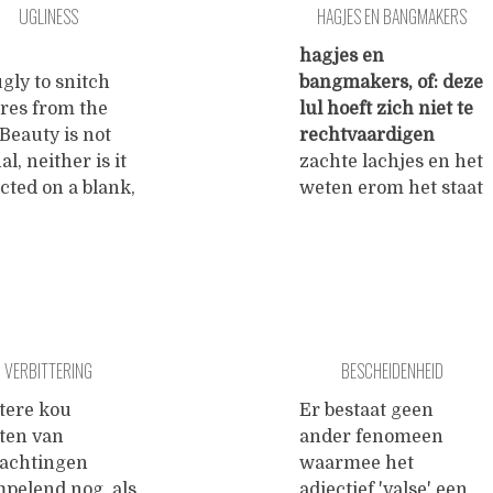
UGLINESS
HAGJES EN BANGMAKERS
tel zitten,
op je pols aan het
t je gewoon
ritme van je
hagjes en
n wil zijn. Maar
strottehoofd dat
 ugly to snitch
bangmakers, of: deze
lijks zit je,
eenzame gevaarte je
ures from the
lul hoeft zich niet te
lijks heb je je
moet die grot in
...
Beauty is not
rechtvaardigen
n genotvol over
al, neither is it
zachte lachjes en het
cted on a blank,
weten erom het staat
ral canvas by
u guur meneer het
ind of the
staat u guur
l, auditive or
ouwerukker verstopt
le beholder. It is
u soms ergens een
n-between:
tichelaar? verkolkt
een the
glazuur op uw
VERBITTERING
BESCHEIDENHEID
nition of
Randwyck vol
al abstract
overgare peeëprak
ttere kou
Er bestaat geen
s perfectly
vaarwel ooteoote de
aten van
ander fenomeen
died in a work
pleuris in je kloten
achtingen
waarmee het
t, and the
meesterjankers
mpelend nog, als
adjectief 'valse' een