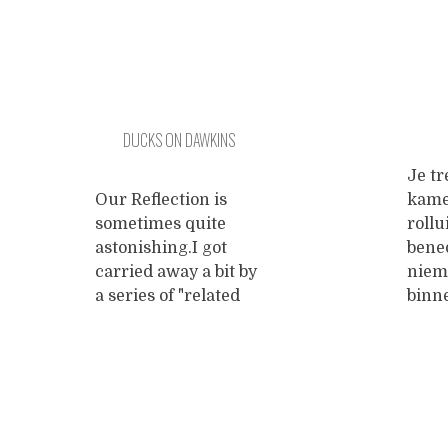
DUCKS ON DAWKINS
Je tr
Our Reflection is
kame
sometimes quite
rollu
astonishing.I got
bene
carried away a bit by
niem
a series of "related
binn
videos" about
draai
Richard Dawkins
knar
and his quest to
sleut
extirpate religion.
gamm
His eloquence is
met 
mighty and
elka