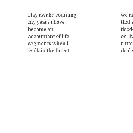
Ik kan de hele dag
kant
lummelen en met
Morg
i lay awake counting
we a
mijn doekje wrijven.
koei
my years i have
that
hij. 
become an
flood
smel
accountant of life
on li
name
segments when i
rutte cut cut cut
geleg
walk in the forest
deal 
blik 
around here i can
Deal 
tegen
leave the path and
aaaaarg
weet
navigate by the sun
walk on a plain in all
Posts
directions this
winter shall pass,
navigation
and thinking of
spring, i imagine
being something
wild, like a mother
...