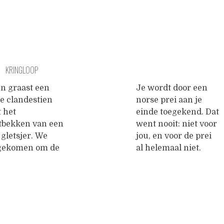
KRINGLOOP
en graast een
Je wordt door een
e clandestien
norse prei aan je
 het
einde toegekend. Dat
tbekken van een
went nooit: niet voor
gletsjer. We
jou, en voor de prei
 gekomen om de
al helemaal niet.
erwälder te
nderen die daar
frame staan. Een
ijganger zegt:
 Gott.” Hij is
llig