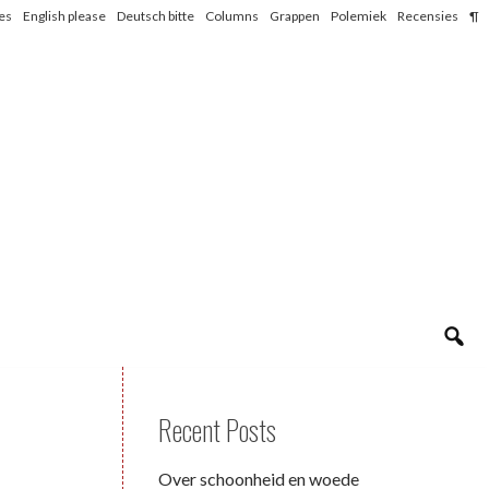
les
English please
Deutsch bitte
Columns
Grappen
Polemiek
Recensies
¶
Recent Posts
Over schoonheid en woede