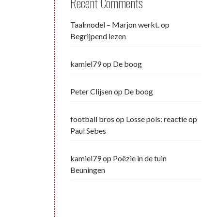
Recent Comments
Taalmodel – Marjon werkt.
op
Begrijpend lezen
kamiel79
op
De boog
Peter Clijsen
op
De boog
football bros
op
Losse pols: reactie op
Paul Sebes
kamiel79
op
Poëzie in de tuin
Beuningen