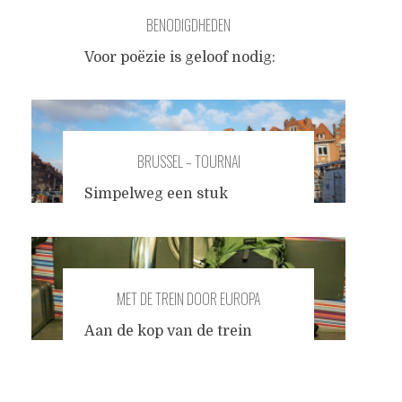
BENODIGDHEDEN
Voor poëzie is geloof nodig:
geloof van het publiek in de
dichter van de dichter in zijn
werk van het werk, zullen
we zeggen, in de eeuwigheid.
BRUSSEL – TOURNAI
Simpelweg een stuk
schrijven kan ons verlangen
naar ultieme doelmatigheid
wat vertragen. Nu ik uit de
kast ben als schrijver, voel ik
MET DE TREIN DOOR EUROPA
me rustiger. Er is geen
wereld om op te bouwen - er
Aan de kop van de trein
is alleen een wereld om niet
stelde een groep vriendelijk
te vernietigen, en een wereld
Antilliaanse conducteurs me
die we kunnen ervaren
gerust. Ik kon op mijn