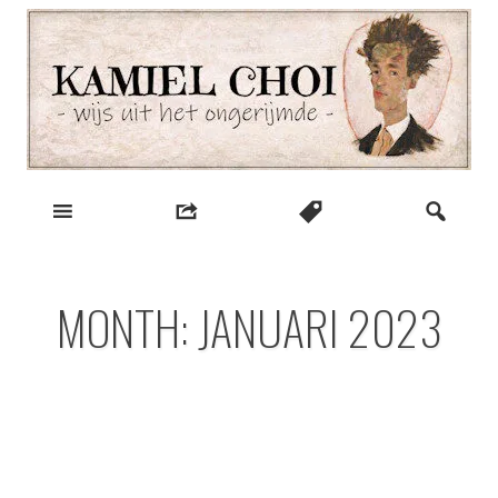
Skip
to
content
wijs uit het ongerijmde
Kamiel Choi
MONTH:
JANUARI 2023