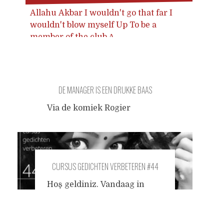
Allahu Akbar I wouldn't go that far I
wouldn't blow myself Up To be a
member of the club ∆
DE MANAGER IS EEN DRUKKE BAAS
Via de komiek Rogier
Kahlmann op facebook, een
vleugje Kantiaanse
religiekritiek: Wat me het
meest fascineerde was dat -
CURSUS GEDICHTEN VERBETEREN #44
zeker omdat we vrienden
werden - hij [een tot Islam
Hoş geldiniz. Vandaag in
bekeerde ex-christen]
deze cursus een gedicht over
overtuigd was dat ik als
een meisje met een
atheïst in het vuur zou
hoofddoek achter me in de rij