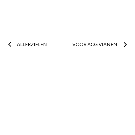
Post
ALLERZIELEN
VOOR ACG VIANEN
navigation