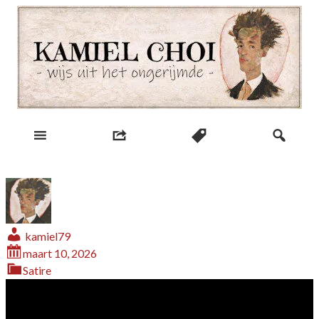
Skip
to
content
wijs uit het ongerijmde
Kamiel Choi
kamiel79
maart 10, 2026
Satire