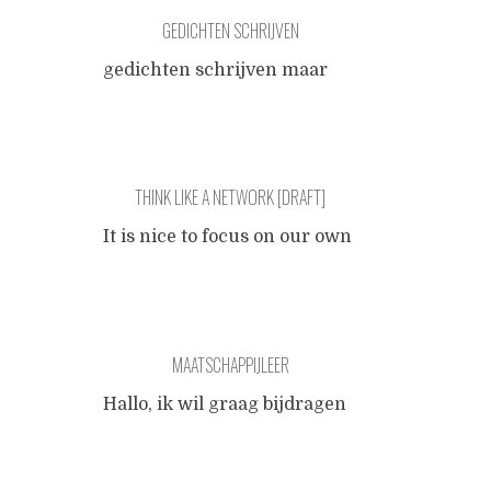
GEDICHTEN SCHRIJVEN
gedichten schrijven maar
dat kun jij toch helemaal niet
daar ben jij toch veel te
ongevoelig voor laatst nog,
zag ik je lopen twee handen
THINK LIKE A NETWORK [DRAFT]
op je rug, het hoofd gebogen,
en van die rare
It is nice to focus on our own
kniebeschermers aan overal
social group. The search for
wals je doorheen op feestjes
more community spirit
ook al, en bij gelegenheden
seems to be a common
sta je daar dan, de matheid
denominator of many people
van
...
MAATSCHAPPIJLEER
who have fallen, for various
reasons, out of love with the
Hallo, ik wil graag bijdragen
individual consumerist
Aan de grote mensen
worldview and its promise of
maatschappij Door het
satisfaction through material
schrijven van enige