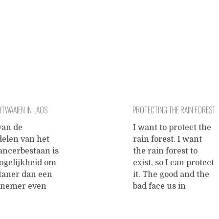
ITWAAIEN IN LAOS
PROTECTING THE RAIN FOREST
van de
I want to protect the
delen van het
rain forest. I want
ancerbestaan is
the rain forest to
ogelijkheid om
exist, so I can protect
taner dan een
it. The good and the
nemer even
bad face us in
de tropen te
cinematographic
 Toen ik een
reality. I still want to