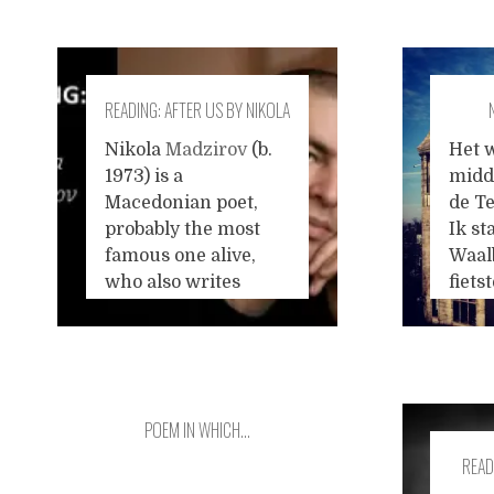
maan
ticke
boekt
van k
READING: AFTER US BY NIKOLA
dacht
de j
MADZIROV
Nikola
Madzirov
(b.
Het 
wegm
1973) is a
midd
een 
Macedonian poet,
de Te
aang
probably the most
Ik st
kies
famous one alive,
Waal
...
who also writes
fiets
essays and
fanta
translations. I was
buite
looking for a
nacht
younger Eastern
ware
European poet today
blok
POEM IN WHICH…
and I found him.
steig
READ
bewo
gaan