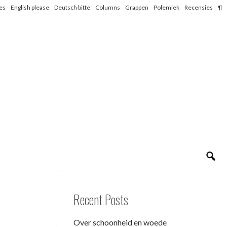
les
English please
Deutsch bitte
Columns
Grappen
Polemiek
Recensies
¶
Recent Posts
Over schoonheid en woede