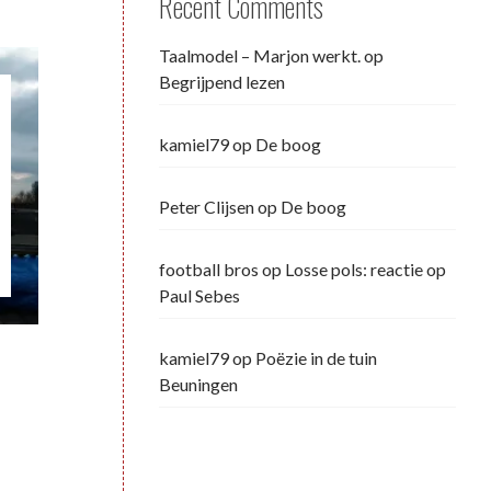
Recent Comments
Taalmodel – Marjon werkt.
op
Begrijpend lezen
kamiel79
op
De boog
Peter Clijsen
op
De boog
football bros
op
Losse pols: reactie op
Paul Sebes
kamiel79
op
Poëzie in de tuin
Beuningen