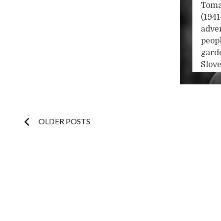
Toma
gelu
(194
Ik da
adven
ideol
peopl
stape
gard
geluk
Slove
dood
see (
woon
read)
Door
myst
dorp
world
Posts
OLDER POSTS
some
myst
navigation
paint
'ship
trans
Henr
relig
relig
...