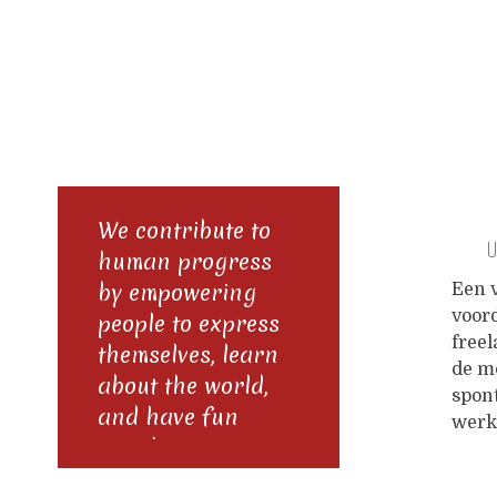
We contribute to
U
human progress
by empowering
Een 
voor
people to express
freel
themselves, learn
de m
about the world,
spon
and have fun
werk
together.
naar 
gaan.