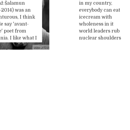
ŠALAMUN
ž Šalamun
in my country,
kkige forensen.
verbazing en
1-2014) was an
everybody can eat
cht aan die
tenslotte respect. De
turous, I think
icecream with
ogie van
bescheidenheid
e say 'avant-
wholeness in it
lbaar, modulair
moest ik er
...
e' poet from
world leaders rub
, geleefd in
nia. I like what I
nuclear shoulders
se functionele
or could we say:
for it, spiders feel
wijken.
 because it is
secure in their web
geplande
erious and our
with some fly
en ontworpen
...
 feels
carcasses but it is
times like
warming
ery has been
everywhere and I am
ed over. Here's
afraid of the others
s' in a
who restrict
lation by Brian
everything what if I
y:
Ships
I’m
want to dance on
ious. As
harvest day? what if
ious as the wind
I
...