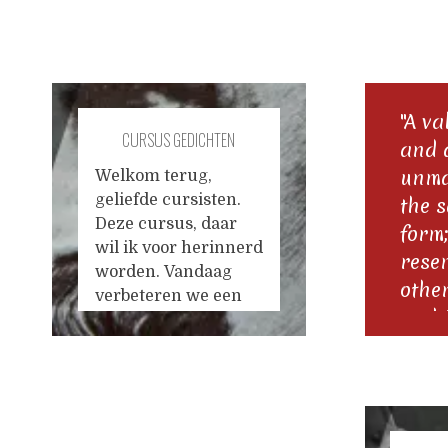
"A v
CURSUS GEDICHTEN
and 
VERBETEREN #23
unma
Welkom terug,
geliefde cursisten.
the s
Deze cursus, daar
form;
wil ik voor herinnerd
rese
worden. Vandaag
othe
verbeteren we een
noth
gedicht over de
than
eeuwige wederkeer;
het
one f
uitgangsgedrocht
From
gaat zo: ze zeggen de
Mila
eeuwige wederkeer