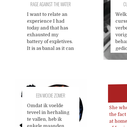
RAGE AGAINST THE WATER
C
is iets abstracts maar
wij draaien gelijke
CLOSET
I want to relate an
Welk
lampen in gelijke
experience I had
curs
fittingen ex nihilo
today and that has
verb
ben ik hier komen
exhausted my
vori
wonen we brengen
battery of expletives.
beha
dagelijks een kind
It is as banal as it can
gedic
naar school en
be: The flushing
zinlo
kinderen
...
mechanism of the
besta
toilet in my
was 
apartment broke. At
zee).
first, I scoffed at it,
deze 
remembering that a
daar
EEN MOOIE ZOMER
friend once told me,
een 
"if it's yellow let it
toevo
Omdat ik voelde
She who
mellow, if
...
uitg
teveel in herhaling
the fact
dit e
te vallen, heb ik
at home
dus 
enkele maanden