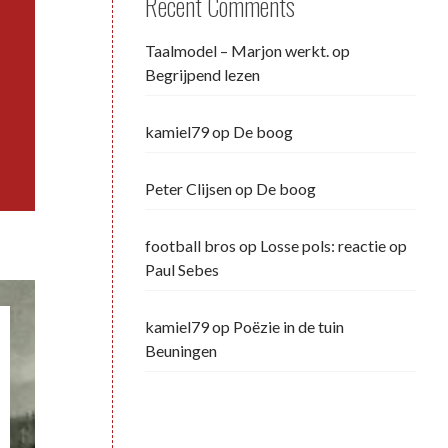
Recent Comments
Taalmodel – Marjon werkt.
op
Begrijpend lezen
kamiel79
op
De boog
Peter Clijsen
op
De boog
football bros
op
Losse pols: reactie op
Paul Sebes
kamiel79
op
Poëzie in de tuin
Beuningen