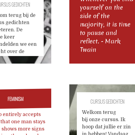
URSUS GEDICHTEN
toeristenoord op de
yourself on the
Filippijnen, voor een
VERBETEREN #22
side of the
om terug bij de
gepland verblijf van
us gedichten
majority, it is time
twee weken tijdens
eteren. De
to pause and
dewelke ik ga
...
ge keer
reflect. - Mark
ndelden we een
Twain
ht over de
osheid van het
an (en de zee,
niet de goede
 Het gedicht van
aflevering sluit
op aan, maar wil
FEMINISM
CURSUS GEDICHTEN
hoopvolle toon
egen. In het
VERBETEREN #21
Welkom terug
 entirely accepts
angsgedicht gaat
bij onze cursus. Ik
 that one man stays
ffect verloren,
hoop dat jullie er zin
 shows more signs
onze uitdaging
in hebben! Vandaag