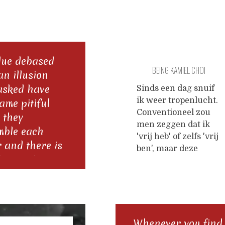
alue debased
BEING KAMIEL CHOI
an illusion
sked have
Sinds een dag snuif
ik weer tropenlucht.
ame pitiful
Conventioneel zou
 they
men zeggen dat ik
mble each
'vrij heb' of zelfs 'vrij
r and there is
ben', maar deze
ing easier
predicaten zijn bij
 to mistake
gebrek aan contrast
niet op kamiel choi
or the other."
van toepassing. Ik
: The Joke by
bevind me in Cebu,
n Kundera
een populair
Whenever you find