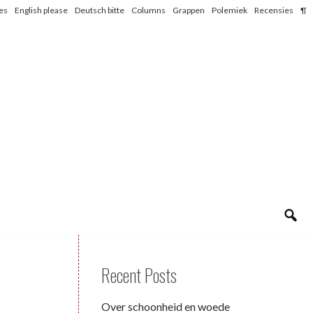
les
English please
Deutsch bitte
Columns
Grappen
Polemiek
Recensies
¶
Recent Posts
Over schoonheid en woede