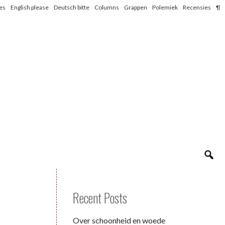
les
English please
Deutsch bitte
Columns
Grappen
Polemiek
Recensies
¶
Recent Posts
Over schoonheid en woede