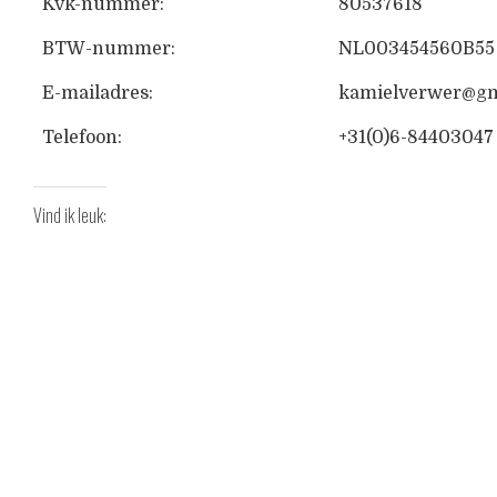
Kvk-nummer:
80537618
BTW-nummer:
NL003454560B55
E-mailadres:
kamielverwer@gm
Telefoon:
+31(0)6-84403047
Vind ik leuk: