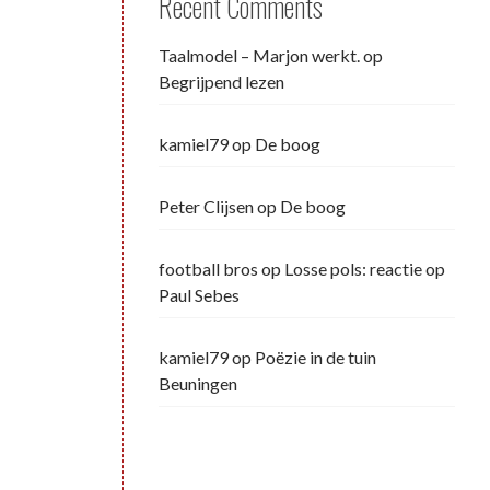
Recent Comments
Taalmodel – Marjon werkt.
op
Begrijpend lezen
kamiel79
op
De boog
Peter Clijsen
op
De boog
football bros
op
Losse pols: reactie op
Paul Sebes
kamiel79
op
Poëzie in de tuin
Beuningen