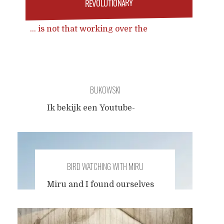
REVOLUTIONARY
... is not that working over the
Internet allows us to survive without
becoming captives of the infinite
growth System. Revolutionary is that
we can earn well enough online to
BUKOWSKI
extract resources from that System
and use them to build a sustainable,
Ik bekijk een Youtube-
resilient, steady-state economy -
interview met Bukowski. Hij
vindt zichzelf heel
authentiek wanneer hij zich
- anderhalf octaaf onder mij -
BIRD WATCHING WITH MIRU
voorstelt als "the poet". Met
dezelfde rauwe stem leest hij
Miru and I found ourselves
voor uit eigen werk,
on the church square in the
gediggies over ballenlikken
village of Vimeiro in the
en veel drank. Charles komt
Alentejo region of Portugal. A