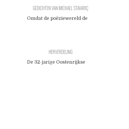
GEDICHTEN VAN MICHAEL STAVARIÇ
Omdat de poëziewereld de
landsgrenzen enkel lijkt te
overschrijden wanneer dit
door officiële festivals 'van
hogerhand' geregeld wordt,
HERVERDELING
vind ik het een goed idee om
in andere landen verschenen
De 32-jarige Oostenrijkse
poëzie die nog niet officieel is
erfgename Marlene
vertaald, aan de hand van
Posts
Engelhorn heeft besloten om
een eigen vertaling aan het
90% van haar vermogen weg
Nederlandse publiek voor te
te geven. Ze bezat dit geld
navigation
stellen. Vandaag is dat de
omdat ze een nazaat is van
Oostenrijkse
...
Friedrich Engelhorn, de
oprichter van BASF. Omdat
ze ook sociaal activiste is
geeft ze het niet zomaar weg,