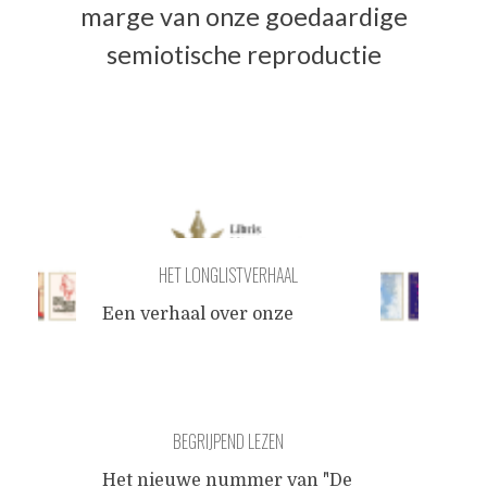
marge van onze goedaardige
semiotische reproductie
HET LONGLISTVERHAAL
Een verhaal over onze
tijdgeest met de titels van de
achttien boeken uit de lange
lijst. Als de dieren aan het
einde van de grote oorlog
BEGRIJPEND LEZEN
nog in leven zijn, als alleen
de dieren nog in leven zijn,
Het nieuwe nummer van "De