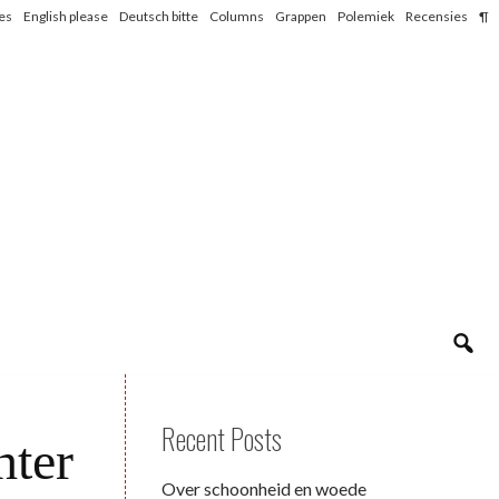
les
English please
Deutsch bitte
Columns
Grappen
Polemiek
Recensies
¶
Recent Posts
hter
Over schoonheid en woede