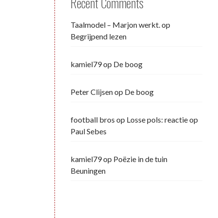
Recent Comments
Taalmodel – Marjon werkt.
op
Begrijpend lezen
kamiel79
op
De boog
Peter Clijsen
op
De boog
football bros
op
Losse pols: reactie op
Paul Sebes
kamiel79
op
Poëzie in de tuin
Beuningen