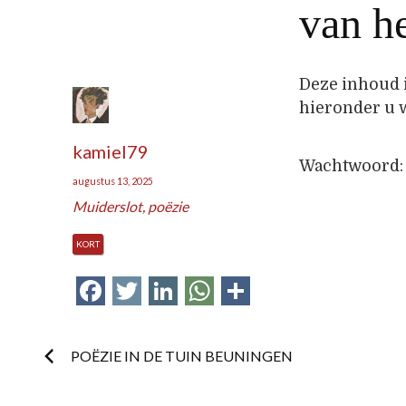
van h
Deze inhoud 
hieronder u 
kamiel79
Wachtwoord
augustus 13, 2025
Muiderslot
,
poëzie
KORT
Facebook
Twitter
LinkedIn
WhatsApp
Delen
Post
POËZIE IN DE TUIN BEUNINGEN