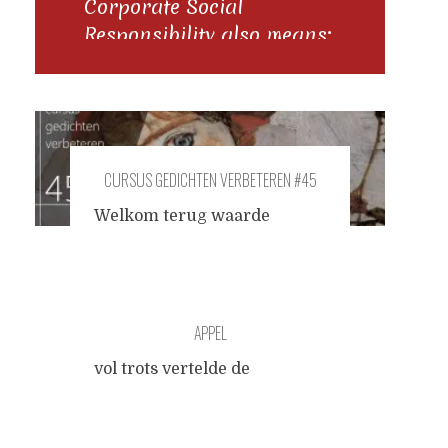
Corporate Social
Responsibility also means:
to manufacture the kind
of desires in your
customers that don't lead
to the degradation of the
ecosystem.
CURSUS GEDICHTEN VERBETEREN #45
Welkom terug waarde
cursisten, bij de les 45.
Vandaag stellen we ons de
uitdaging van een gedicht
dat speelt met zijn eigen
APPEL
verkitsching. Hoe kunnen
we dit
scherper
krijgen?
vol trots vertelde de
Laat me, wanneer ik weer
herbivoor dat hij een appel
eens loop te klagen over de
had geveld uit principe ben
absurde eindigheid van ons
ik tegen geweld hoor maar