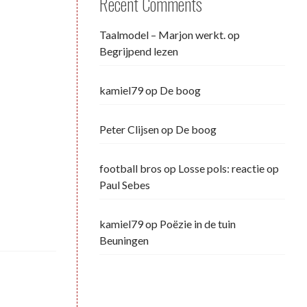
Recent Comments
Taalmodel – Marjon werkt.
op
Begrijpend lezen
kamiel79
op
De boog
Peter Clijsen
op
De boog
football bros
op
Losse pols: reactie op
Paul Sebes
kamiel79
op
Poëzie in de tuin
Beuningen