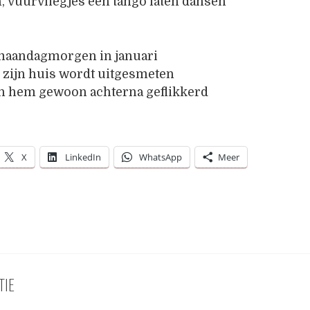
, vuurvliegjes een tango laten dansen
maandagmorgen in januari
r zijn huis wordt uitgesmeten
en hem gewoon achterna geflikkerd
X
LinkedIn
WhatsApp
Meer
TIE