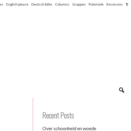
les
English please
Deutsch bitte
Columns
Grappen
Polemiek
Recensies
¶
Recent Posts
Over schoonheid en woede