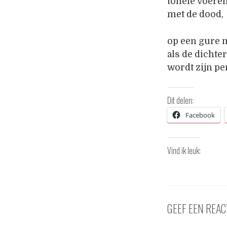
tonele voeren
met de dood,
op een gure 
als de dichte
wordt zijn p
Dit delen:
Facebook
Vind ik leuk:
GEEF EEN REAC