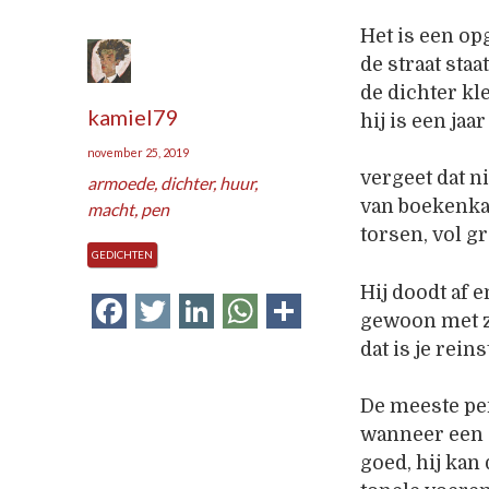
Het is een o
de straat sta
de dichter kle
kamiel79
hij is een ja
november 25, 2019
vergeet dat n
armoede
,
dichter
,
huur
,
van boekenka
macht
,
pen
torsen, vol g
GEDICHTEN
Hij doodt af e
Facebook
Twitter
LinkedIn
WhatsApp
Delen
gewoon met z
dat is je rei
De meeste pe
wanneer een d
goed, hij ka