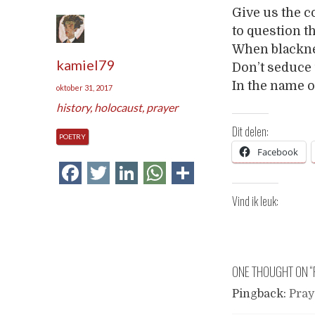
Give us the c
to question th
When blackne
kamiel79
Don’t seduce
In the name of
oktober 31, 2017
history
,
holocaust
,
prayer
Dit delen:
POETRY
Facebook
Facebook
Twitter
LinkedIn
WhatsApp
Delen
Vind ik leuk:
ONE THOUGHT ON “
Pingback:
Pray