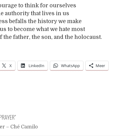
ourage to think for ourselves
e authority that lives in us
ss befalls the history we make
 us to become what we hate most
 the father, the son, and the holocaust.
X
LinkedIn
WhatsApp
Meer
PRAYER
”
er – Ché Camilo