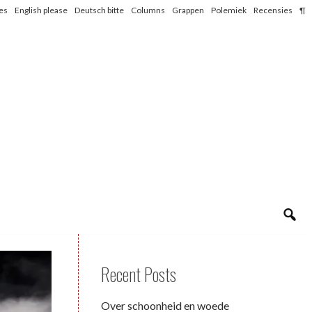
les
English please
Deutsch bitte
Columns
Grappen
Polemiek
Recensies
¶
Recent Posts
Over schoonheid en woede