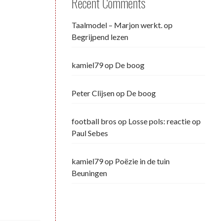
Recent Comments
Taalmodel – Marjon werkt.
op
Begrijpend lezen
kamiel79
op
De boog
Peter Clijsen
op
De boog
football bros
op
Losse pols: reactie op
Paul Sebes
kamiel79
op
Poëzie in de tuin
Beuningen