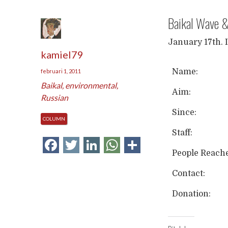
Baikal Wave & 
January 17th. 
kamiel79
Name:
februari 1, 2011
Baikal
,
environmental
,
Aim:
Russian
Since:
COLUMN
Staff:
Facebook
Twitter
LinkedIn
WhatsApp
Delen
People Reach
Contact:
Donation: