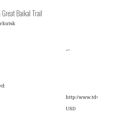
Great Baikal Trail
Irkutsk
“”
ed:
http://www.td>
USD