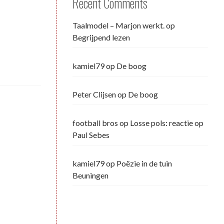
Recent Comments
Taalmodel – Marjon werkt.
op
Begrijpend lezen
kamiel79
op
De boog
Peter Clijsen
op
De boog
football bros
op
Losse pols: reactie op
Paul Sebes
kamiel79
op
Poëzie in de tuin
Beuningen