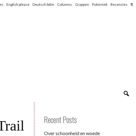
les
English please
Deutsch bitte
Columns
Grappen
Polemiek
Recensies
¶
Recent Posts
rail
Over schoonheid en woede