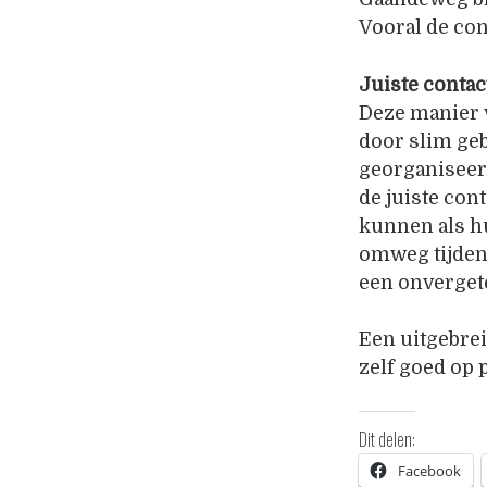
Vooral de con
Juiste conta
Deze manier v
door slim geb
georganiseerd
de juiste con
kunnen als h
omweg tijdens
een onvergete
Een uitgebrei
zelf goed op 
Dit delen:
Facebook