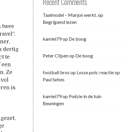
Recent Comments
Taalmodel – Marjon werkt.
op
Begrijpend lezen
n twee
avel“.
kamiel79
op
De boog
gner,
n dertig
Peter Clijsen
op
De boog
t te
f een
n. Ze
football bros
op
Losse pols: reactie op
Paul Sebes
nvol
ren is
kamiel79
op
Poëzie in de tuin
Beuningen
ngezet,
ge