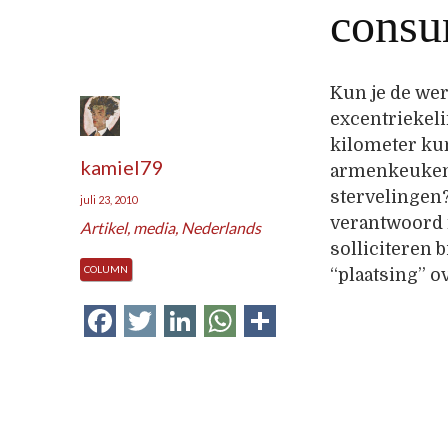
consu
Kun je de wer
excentriekeli
kilometer kun
kamiel79
armenkeuken 
stervelingen
juli 23, 2010
verantwoord 
Artikel
,
media
,
Nederlands
solliciteren 
COLUMN
“plaatsing” o
Facebook
Twitter
LinkedIn
WhatsApp
Delen