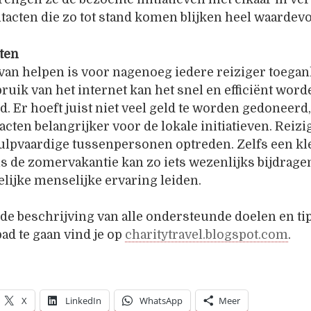
tacten die zo tot stand komen blijken heel waardevo
cten
an helpen is voor nagenoeg iedere reiziger toegank
ruik van het internet kan het snel en efficiënt word
. Er hoeft juist niet veel geld te worden gedoneerd,
tacten belangrijker voor de lokale initiatieven. Reizi
ulpvaardige tussenpersonen optreden. Zelfs een kl
 de zomervakantie kan zo iets wezenlijks bijdragen
lijke menselijke ervaring leiden.
de beschrijving van alle ondersteunde doelen en t
pad te gaan vind je op
charitytravel.blogspot.com
.
X
LinkedIn
WhatsApp
Meer