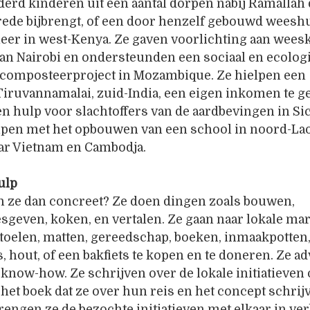
derd kinderen uit een aantal dorpen nabij Ramallah
rede bijbrengt, of een door henzelf gebouwd weesh
meer in west-Kenya. Ze gaven voorlichting aan wee
van Nairobi en ondersteunden een sociaal en ecolog
composteerproject in Mozambique. Ze hielpen een
Tiruvannamalai, zuid-India, een eigen inkomen te g
n hulp voor slachtoffers van de aardbevingen in Si
lpen met het opbouwen van een school in noord-Lao
ar Vietnam en Cambodja.
ulp
n ze dan concreet? Ze doen dingen zoals bouwen,
esgeven, koken, en vertalen. Ze gaan naar lokale ma
toelen, matten, gereedschap, boeken, inmaakpotten
 hout, of een bakfiets te kopen en te doneren. Ze a
know-how. Ze schrijven over de lokale initiatieven
 het boek dat ze over hun reis en het concept schrij
ngen ze de bezochte initiatieven met elkaar in ver