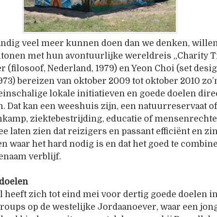
tandig veel meer kunnen doen dan we denken, wille
ntonen met hun avontuurlijke wereldreis „Charity Tr
 (filosoof, Nederland, 1979) en Yeon Choi (set desi
973) bereizen van oktober 2009 tot oktober 2010 zo’
inschalige lokale initiatieven en goede doelen direc
 Dat kan een weeshuis zijn, een natuurreservaat o
nkamp, ziektebestrijding, educatie of mensenrechte
e laten zien dat reizigers en passant efficiënt en zi
 waar het hard nodig is en dat het goed te combine
naam verblijf.
 doelen
l heeft zich tot eind mei voor dertig goede doelen i
Groups op de westelijke Jordaanoever, waar een jon