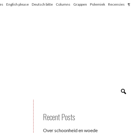
les
English please
Deutsch bitte
Columns
Grappen
Polemiek
Recensies
¶
Recent Posts
Over schoonheid en woede