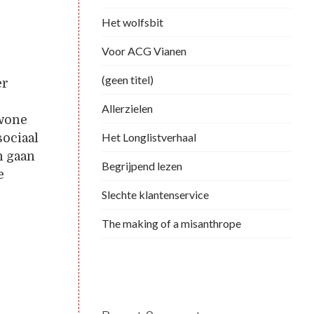
Het wolfsbit
Voor ACG Vianen
(geen titel)
er
Allerzielen
ewone
Het Longlistverhaal
sociaal
n gaan
Begrijpend lezen
e
Slechte klantenservice
The making of a misanthrope