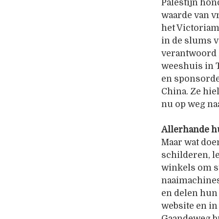
Palestijn hon
waarde van v
het Victoria
in de slums 
verantwoord 
weeshuis in 
en sponsorde
China. Ze hie
nu op weg na
Allerhande h
Maar wat doe
schilderen, l
winkels om s
naaimachines,
en delen hun 
website en in
Gaandeweg bre