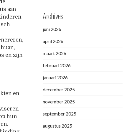
 de
uis aan
Archives
skinderen
isch
juni 2026
enereren,
april 2026
chuan,
maart 2026
s en zijn
februari 2026
januari 2026
december 2025
rkten en
,
november 2025
dviseren
september 2025
 op hun
ven.
augustus 2025
binding.