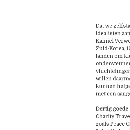
Dat we zelfs
idealisten aa
Kamiel Verwer
Zuid-Korea, 1
landen om kle
ondersteunen.
vluchtelinge
willen daarme
kunnen helpen
met een aange
Dertig goede
Charity Trave
zoals Peace 