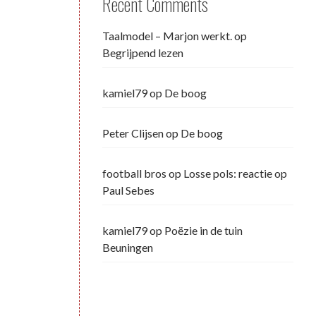
Recent Comments
Taalmodel – Marjon werkt.
op
Begrijpend lezen
kamiel79
op
De boog
Peter Clijsen
op
De boog
football bros
op
Losse pols: reactie op
Paul Sebes
kamiel79
op
Poëzie in de tuin
Beuningen