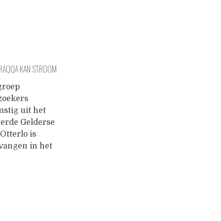
 RAQQA KAN STROOM
ELZOEKERS NIET AAN
groep
lzoekers
stig uit het
gerde Gelderse
Otterlo is
vangen in het
ge week
ende AZC te
, Syrië.
evraagd zegt
van de
htelingen de