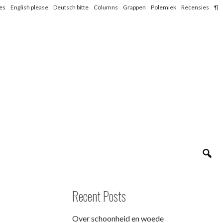
les
English please
Deutsch bitte
Columns
Grappen
Polemiek
Recensies
¶
Recent Posts
Over schoonheid en woede