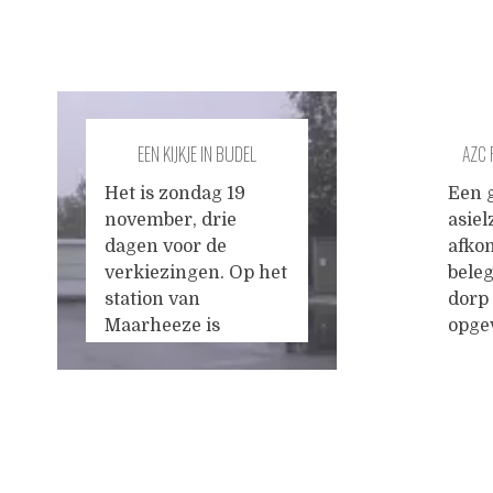
EEN KIJKJE IN BUDEL
AZC
ASI
Het is zondag 19
Een 
november, drie
asie
dagen voor de
afkom
verkiezingen. Op het
bele
station van
dorp 
Maarheeze is
opge
toezicht in gele
vori
hesjes aanwezig.
geop
"Aha!" denk ik, op
Raqqa
televisie had ik
Desg
Posts
iemand horen
een 
zeggen dat het altijd
vluc