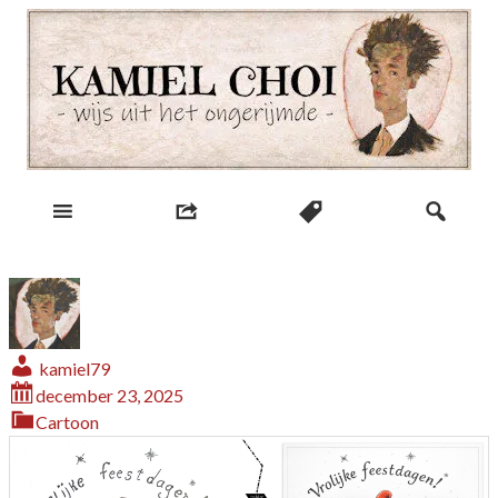
Skip
to
content
wijs uit het ongerijmde
Kamiel Choi
kamiel79
december 23, 2025
Cartoon