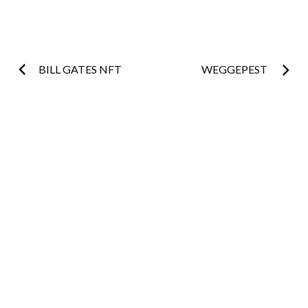
Post
BILL GATES NFT
WEGGEPEST
navigation