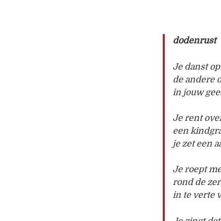
dodenrust
Je danst op 
de andere o
in jouw gee
Je rent over
een kindgra
je zet een a
Je roept me
rond de zer
in te verte
Je zingt da