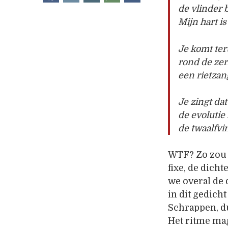
de vlinder 
Mijn hart i
Je komt ter
rond de zer
een rietza
Je zingt dat
de evolutie
de twaalfvi
WTF? Zo zou h
fixe, de dicht
we overal de 
in dit gedich
Schrappen, du
Het ritme mag