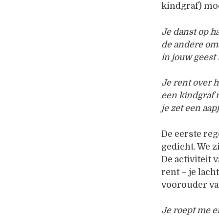
kindgraf) mo
Je danst op ha
de andere oma 
in jouw geest 
Je rent over h
een kindgraf 
je zet een aapj
De eerste reg
gedicht. We z
De activiteit 
rent – je lach
voorouder va
Je roept me e