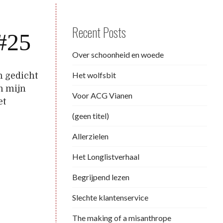
Recent Posts
 #25
Over schoonheid en woede
Het wolfsbit
n gedicht
an mijn
Voor ACG Vianen
et
(geen titel)
Allerzielen
Het Longlistverhaal
Begrijpend lezen
Slechte klantenservice
The making of a misanthrope