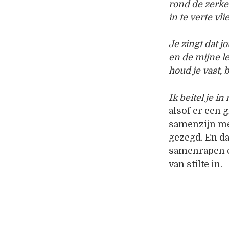
rond de zerke
in te verte vl
Je zingt dat 
en de mijne l
houd je vast, 
Ik beitel je i
alsof er een 
samenzijn met
gezegd. En da
samenrapen e
van stilte in.