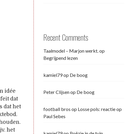
Recent Comments
Taalmodel – Marjon werkt.
op
Begrijpend lezen
kamiel79
op
De boog
en idée
Peter Clijsen
op
De boog
feit dat
 dat het
football bros
op
Losse pols: reactie op
ktebod.
Paul Sebes
ehouden.
v. het
kamiel79
op
Poëzie in de tuin