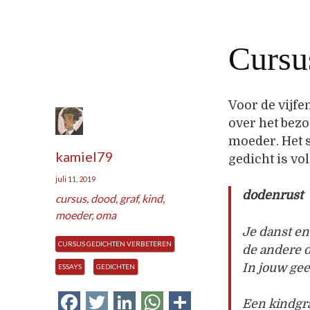
Cursu
Voor de vijfe
over het bezo
moeder. Het s
kamiel79
gedicht is v
juli 11, 2019
dodenrust
cursus
,
dood
,
graf
,
kind
,
moeder
,
oma
Je danst en 
CURSUS GEDICHTEN VERBETEREN
de andere o
In jouw gee
ESSAYS
GEDICHTEN
Facebook
Twitter
LinkedIn
WhatsApp
Delen
Een kindgra