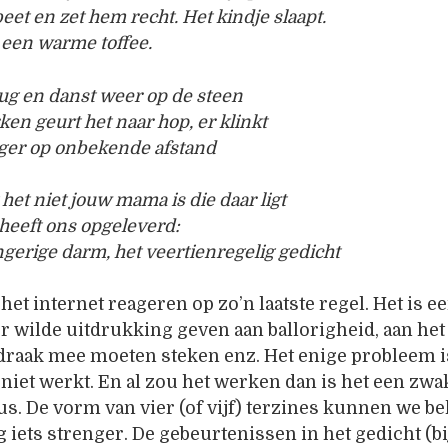
beet en zet hem recht. Het kindje slaapt.
s een warme toffee.
ug en danst weer op de steen
ken geurt het naar hop, er klinkt
nger op onbekende afstand
 het niet jouw mama is die daar ligt
 heeft ons opgeleverd:
ngerige darm, het veertienregelig gedicht
et internet reageren op zo’n laatste regel. Het is e
er wilde uitdrukking geven aan ballorigheid, aan het 
draak mee moeten steken enz. Het enige probleem is
t niet werkt. En al zou het werken dan is het een zwa
s. De vorm van vier (of vijf) terzines kunnen we b
 iets strenger. De gebeurtenissen in het gedicht (bij