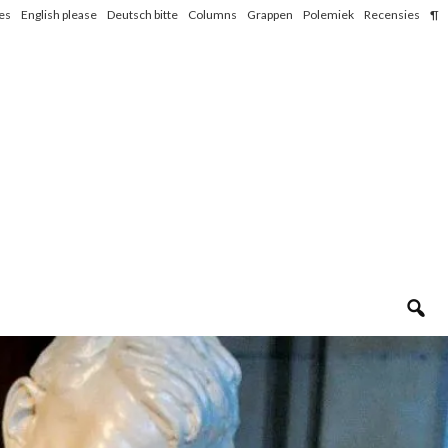
les
English please
Deutsch bitte
Columns
Grappen
Polemiek
Recensies
¶