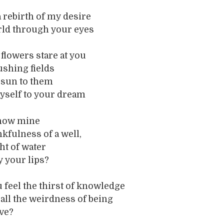
a rebirth of my desire
rld through your eyes
 flowers stare at you
ushing fields
a sun to them
myself to your dream
know mine
nkfulness of a well,
ht of water
y your lips?
 feel the thirst of knowledge
d all the weirdness of being
ive?