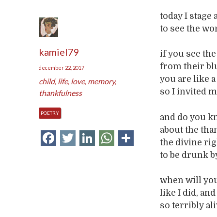
today I stage 
to see the wo
kamiel79
if you see the
from their bl
december 22, 2017
you are like 
child
,
life
,
love
,
memory
,
so I invited 
thankfulness
POETRY
and do you 
about the tha
Facebook
Twitter
LinkedIn
WhatsApp
Delen
the divine rig
to be drunk b
when will you
like I did, an
so terribly al