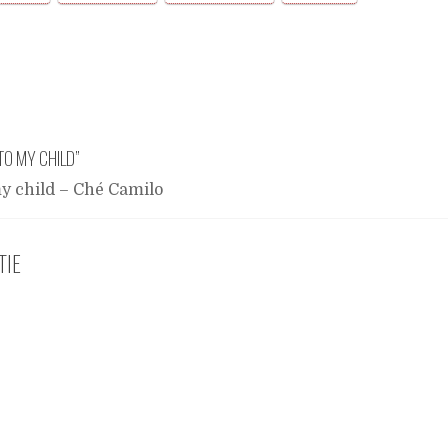
TO MY CHILD
”
y child – Ché Camilo
TIE