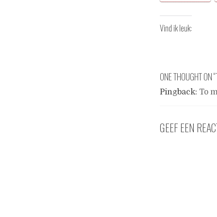
Vind ik leuk:
ONE THOUGHT ON “
Pingback:
To m
GEEF EEN REAC