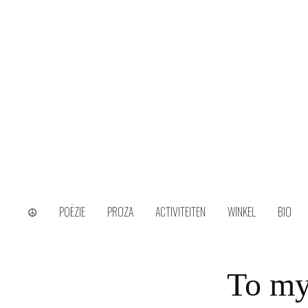
Skip
to
content
wijs uit het ongerijmde
Kamiel Choi
☮
POËZIE
PROZA
ACTIVITEITEN
WINKEL
BIO
To my