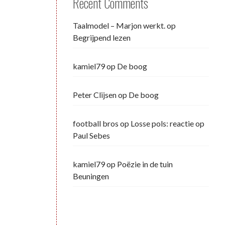
Recent Comments
Taalmodel – Marjon werkt.
op
Begrijpend lezen
kamiel79
op
De boog
Peter Clijsen
op
De boog
football bros
op
Losse pols: reactie op
Paul Sebes
kamiel79
op
Poëzie in de tuin
Beuningen