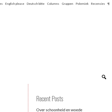
les
English please
Deutsch bitte
Columns
Grappen
Polemiek
Recensies
¶
Recent Posts
Over schoonheid en woede