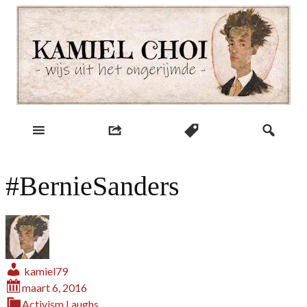
Skip
to
content
wijs uit het ongerijmde
Kamiel Choi
#BernieSanders
kamiel79
maart 6, 2016
Activism
Laughs