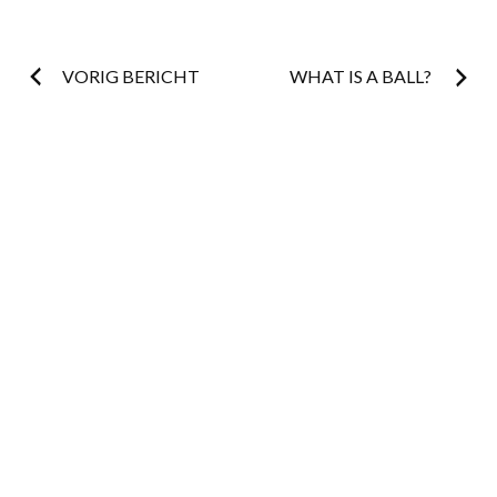
Post
VORIG BERICHT
WHAT IS A BALL?
navigation