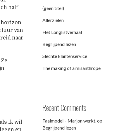
ich half
(geen titel)
Allerzielen
e horizon
ctuur van
Het Longlistverhaal
ereid naar
Begrijpend lezen
Slechte klantenservice
 Ze
The making of a misanthrope
jn
Recent Comments
Taalmodel – Marjon werkt.
op
als ik wil
Begrijpend lezen
 liegen en