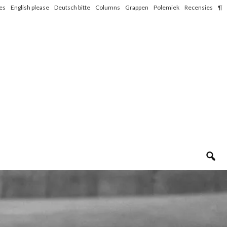
les
English please
Deutsch bitte
Columns
Grappen
Polemiek
Recensies
¶