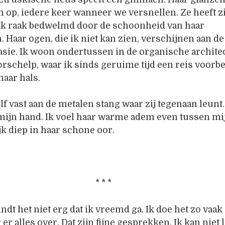
 op, iedere keer wanneer we versnellen. Ze heeft z
Ik raak bedwelmd door de schoonheid van haar
 Haar ogen, die ik niet kan zien, verschijnen aan d
asie. Ik woon ondertussen in de organische archite
orschelp, waar ik sinds geruime tijd een reis voorb
 haar hals.
f vast aan de metalen stang waar zij tegenaan leunt.
mijn hand. Ik voel haar warme adem even tussen mi
jk diep in haar schone oor.
* * *
dt het niet erg dat ik vreemd ga. Ik doe het zo vaak 
 er alles over. Dat zijn fijne gesprekken. Ik kan niet