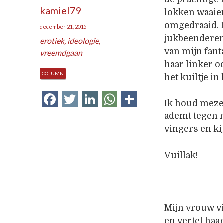
kamiel79
lokken waaien
omgedraaid. 
december 21, 2015
jukbeenderen.
erotiek
,
ideologie
,
van mijn fant
vreemdgaan
haar linker o
COLUMN
het kuiltje in
Facebook
Twitter
LinkedIn
WhatsApp
Delen
Ik houd mezel
ademt tegen 
vingers en ki
Vuillak!
Mijn vrouw vin
en vertel haar