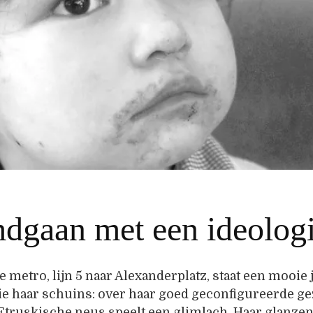
dgaan met een ideolog
se metro, lijn 5 naar Alexanderplatz, staat een mooie
ie haar schuins: over haar goed geconfigureerde ge
Etruskische neus speelt een glimlach. Haar glanze