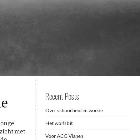
Recent Posts
ie
Over schoonheid en woede
Het wolfsbit
 jonge
zicht met
Voor ACG Vianen
nde