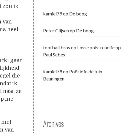
t zou ik
kamiel79
op
De boog
n van
ns heel
Peter Clijsen
op
De boog
football bros
op
Losse pols: reactie op
Paul Sebes
urkt geen
lijkheid
kamiel79
op
Poëzie in de tuin
egel die
Beuningen
mdat ik
t naar ze
 op me
Archives
 niet
en van