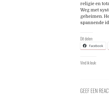
religie en to
Weg met syste
geheimen. He
spannende ide
Dit delen:
Facebook
Vind ik leuk:
GEEF EEN REAC