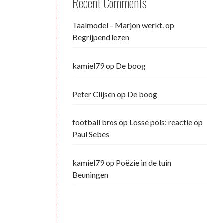
Recent Comments
Taalmodel – Marjon werkt.
op
Begrijpend lezen
kamiel79
op
De boog
Peter Clijsen
op
De boog
football bros
op
Losse pols: reactie op
Paul Sebes
kamiel79
op
Poëzie in de tuin
Beuningen