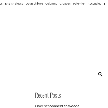
les
English please
Deutsch bitte
Columns
Grappen
Polemiek
Recensies
¶
Recent Posts
Over schoonheid en woede