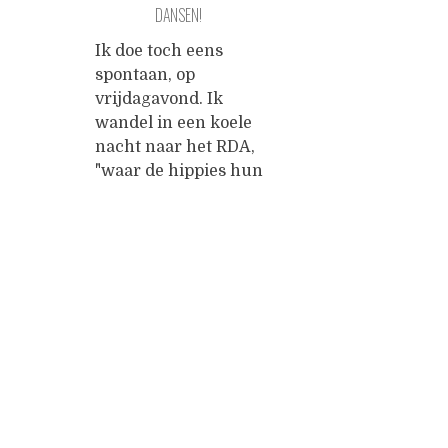
DANSEN!
me voor in tijden van
een 
vertwijfeling, dans
flopp
Ik doe toch eens
met scheve slagen
maak
spontaan, op
op mijn buikToog me
eigen
vrijdagavond. Ik
op, komaan, we gaan
verb
wandel in een koele
voor het zwart nog
vorig
nacht naar het RDA,
dansen in
...
hebb
"waar de hippies hun
gedi
jointjes roken". Het is
moet
een sociaal centrum
...
onderaan een
desolaat betonnen
Posts
viaduct met een paar
enorme groene
navigation
planten ervoor, die
garant kunnen staan
voor de eerste drie
dagen van de
postapocalyptische