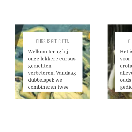
CURSUS GEDICHTEN
C
VERBETEREN #57
Welkom terug bij
Het i
onze lekkere cursus
voor
gedichten
eroti
verbeteren. Vandaag
aflev
dubbelspel: we
ouds
combineren twee
gedi
liefdesgediggies.
schij
Erotiek! Neuk me
spree
een visioen, ik wil
het v
het niet meer met de
besta
voor- geschreven
bego
dromen doen Blijf
waars