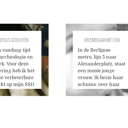
URSUS GEDICHTEN
VREEMDGAAN MET EEN
VERBETEREN #9
IDEOLOGIE
s vandaag tijd
In de Berlijnse
 archeologie en
metro, lijn 5 naar
ek. Voor deze
Alexanderplatz, staat
ering heb ik het
een mooie jonge
te verbeterbare
vrouw. Ik bezie haar
cht op mijn SSD-
schuins: over haar
f opgezocht. Het
goed
kt vanzelf dat
geconfigureerde
ers zijn digitale
gezicht met de
an elders
prachtige
n,
Etruskische neus
chijnlijk op
speelt een glimlach.