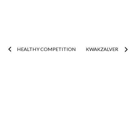
Post
HEALTHY COMPETITION
KWAKZALVER
navigation