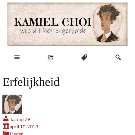
Skip
to
content
wijs uit het ongerijmde
Kamiel Choi
Erfelijkheid
kamiel79
april 10, 2013
Heden