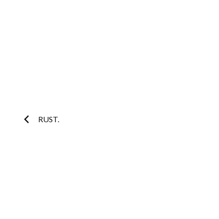
Post
RUST.
navigation