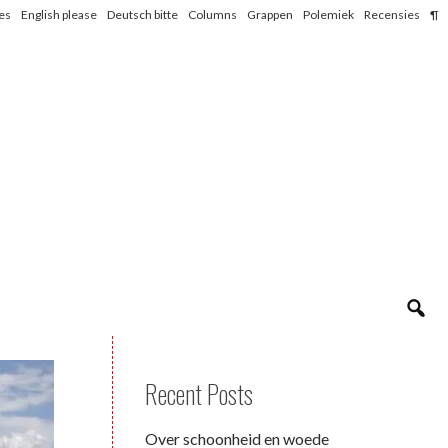
les
English please
Deutsch bitte
Columns
Grappen
Polemiek
Recensies
¶
Recent Posts
Over schoonheid en woede