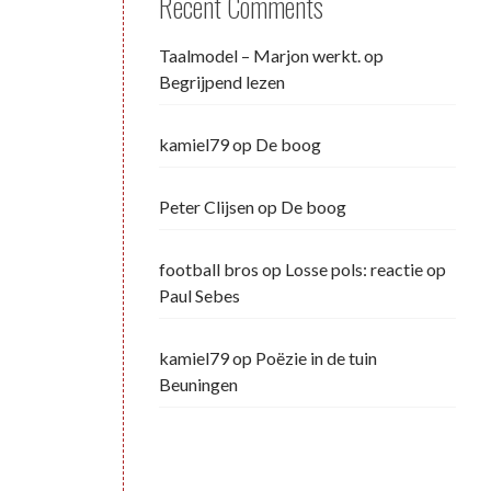
Recent Comments
Taalmodel – Marjon werkt.
op
Begrijpend lezen
kamiel79
op
De boog
Peter Clijsen
op
De boog
football bros
op
Losse pols: reactie op
Paul Sebes
kamiel79
op
Poëzie in de tuin
Beuningen