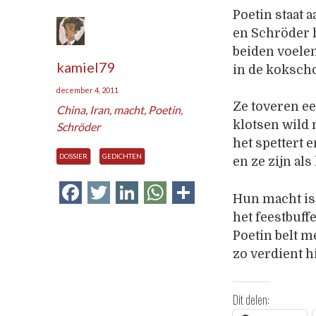
Poetin staat 
en Schröder 
beiden voelen
kamiel79
in de kokscho
december 4, 2011
Ze toveren e
China
,
Iran
,
macht
,
Poetin
,
klotsen wild
Schröder
het spettert e
DOSSIER
GEDICHTEN
en ze zijn als
Facebook
Twitter
LinkedIn
WhatsApp
Delen
Hun macht is
het feestbuffe
Poetin belt m
zo verdient hi
Dit delen: