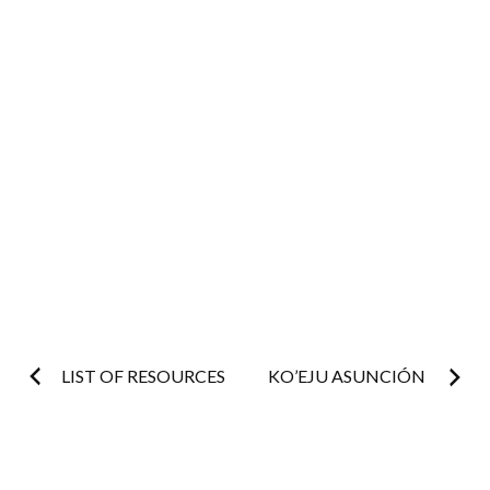
Post
LIST OF RESOURCES
KO’EJU ASUNCIÓN
navigation