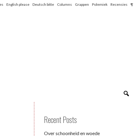
les
English please
Deutsch bitte
Columns
Grappen
Polemiek
Recensies
¶
Recent Posts
Over schoonheid en woede