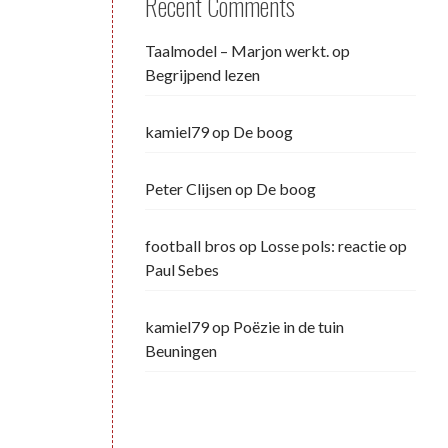
Recent Comments
Taalmodel – Marjon werkt.
op
Begrijpend lezen
kamiel79
op
De boog
Peter Clijsen
op
De boog
football bros
op
Losse pols: reactie op
Paul Sebes
kamiel79
op
Poëzie in de tuin
Beuningen