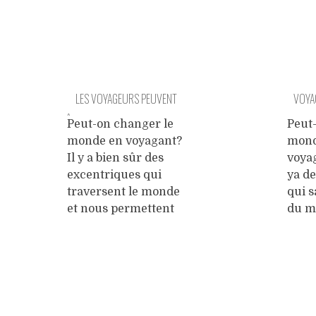
LES VOYAGEURS PEUVENT
VOYA
ÊTRE BIEN PLUS QUE DE SEULS
Peut-on changer le
Peut
monde en voyagant?
mond
CONSOMMATEURS
Il y a bien sûr des
voyag
excentriques qui
ya d
traversent le monde
qui 
et nous permettent
du m
alors de les
seule
sponsoriser,
nous
d’autres,
les s
philantrophes, qui
phil
Posts
organisent un
qui 
événement sur leur
soup