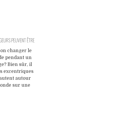
GEURS PEUVENT ÊTRE
PLUS QUE DES
-on changer le
e pendant un
CONSOMMEURS
e? Bien sûr, il
es excentriques
sautent autour
onde sur une
 jambe et qui
 permettent de
outenir, ou
antrophes riches
organisent une
e populaire sur