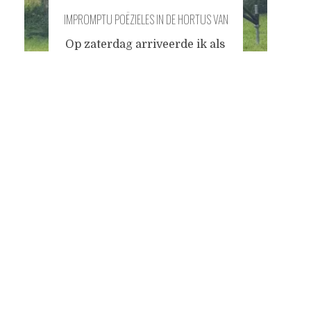
IMPROMPTU POËZIELES IN DE HORTUS VAN
HAREN
Op zaterdag arriveerde ik als
festivalbezoeker in het
Posts
Groningse Haren, om het
festival
Dichters van de
Prinsentuin
bij te wonen. Ik
navigation
was benieuwd naar
voorstellingen van bevriende
dichters en volslagen
onbekende poëten, en had
een paar boekjes
meegenomen waaruit ik zelf
wat dingetjes als
guerilladichter ten gehoren
zou kunnen brengen. "Bent u
dichter?" vroeg een
...