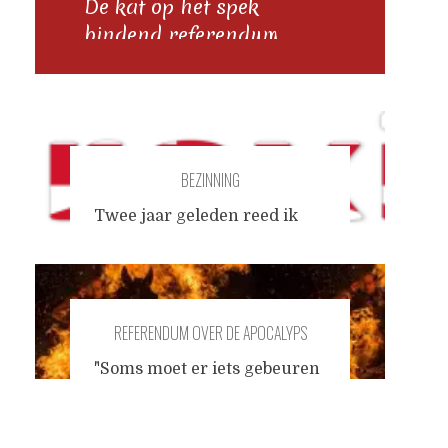
De kat op het spek
bindend referendum
BEZINNING
Twee jaar geleden reed ik
met een rideshare van Parijs
naar Londen. De tijd vliegt, ik
herinner me het als de dag
van gisteren. De vlotte
REFERENDUM OVER DE APOCALYPS
Libanese chauffeur moest
uitleggen aan de man met
"Soms moet er iets gebeuren
het uit Brazilië
voordat er iets gebeurt"....J.
geïmporteerde schoothondje
Posts
Cruijff Na het succesvolle
dat hij niet langer op hem
referendum over de