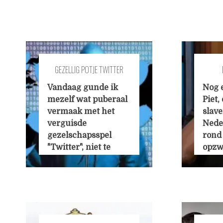
GEZELLIG POTJE TWITTER
GESPEELD
Vandaag gunde ik
Nog 
mezelf wat puberaal
Piet,
vermaak met het
slave
verguisde
Nede
gezelschapsspel
rond
"Twitter", niet te
opzw
verwarren met
ieder
Twister dat we
dans
vroeger op
racis
kinderverjaardagen
stere
speelden, toen je als
festi
tienjarige nog niet
domi