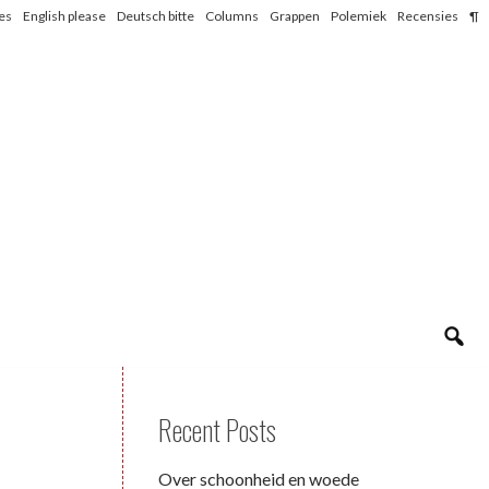
les
English please
Deutsch bitte
Columns
Grappen
Polemiek
Recensies
¶
Recent Posts
Over schoonheid en woede