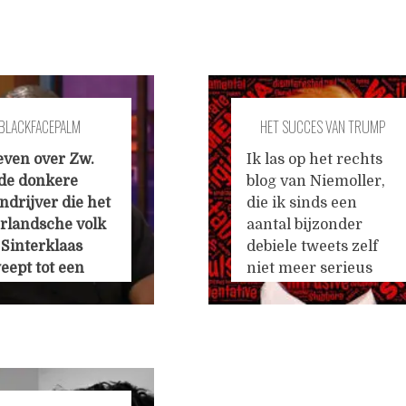
BLACKFACEPALM
HET SUCCES VAN TRUMP
ONDER DE LOEP
even over Zw.
Ik las op het rechts
 de donkere
blog van Niemoller,
ndrijver die het
die ik sinds een
rlandsche volk
aantal bijzonder
 Sinterklaas
debiele tweets zelf
eept tot een
niet meer serieus
 jaar groteskere
neem, een
 om een
interessant
tisch
gastartikel van dr.
otype, een
Gert Jan Mulder. De
jn dat anno
doctor stelt dat
ni 2017 in het
Trump vele