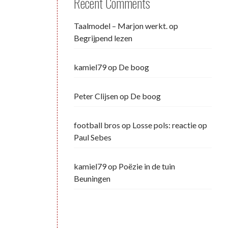
Recent Comments
Taalmodel – Marjon werkt.
op
Begrijpend lezen
kamiel79
op
De boog
Peter Clijsen
op
De boog
football bros
op
Losse pols: reactie op
Paul Sebes
kamiel79
op
Poëzie in de tuin
Beuningen