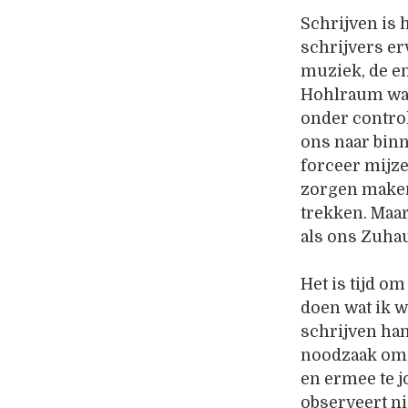
Schrijven is h
schrijvers erv
muziek, de en
Hohlraum waa
onder contro
ons naar binn
forceer mijze
zorgen maken
trekken. Maar
als ons Zuha
Het is tijd o
doen wat ik w
schrijven han
noodzaak om v
en ermee te j
observeert nie