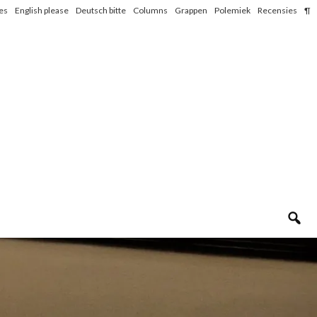
les
English please
Deutsch bitte
Columns
Grappen
Polemiek
Recensies
¶