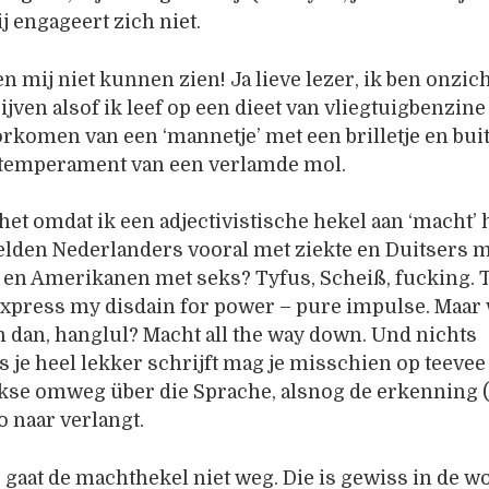
j engageert zich niet.
mij niet kunnen zien! Ja lieve lezer, ik ben onzich
jven alsof ik leef op een dieet van vliegtuigbenzine
orkomen van een ‘mannetje’ met een brilletje en bui
temperament van een verlamde mol.
het omdat ik een adjectivistische hekel aan ‘macht’ 
lden Nederlanders vooral met ziekte en Duitsers 
en Amerikanen met seks? Tyfus, Scheiß, fucking. 
xpress my disdain for power – pure impulse. Maar 
 dan, hanglul? Macht all the way down. Und nichts
 je heel lekker schrijft mag je misschien op teevee 
linkse omweg über die Sprache, alsnog de erkenning 
o naar verlangt.
gaat de machthekel niet weg. Die is gewiss in de 