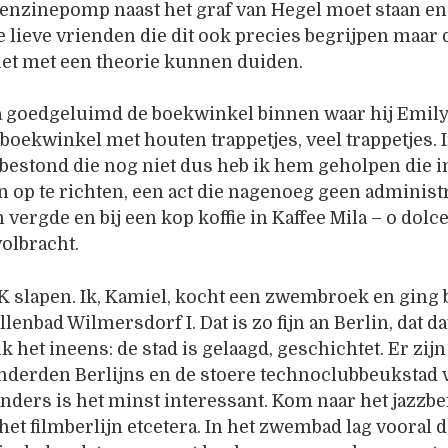
enzinepomp naast het graf van Hegel moet staan en
 lieve vrienden die dit ook precies begrijpen maar 
iet met een theorie kunnen duiden.
a goedgeluimd de boekwinkel binnen waar hij Emil
boekwinkel met houten trappetjes, veel trappetjes. 
bestond die nog niet dus heb ik hem geholpen die in
ijn op te richten, een act die nagenoeg geen administ
ergde en bij een kop koffie in Kaffee Mila – o dolce 
olbracht.
K slapen. Ik, Kamiel, kocht een zwembroek en ging 
llenbad Wilmersdorf I. Dat is zo fijn an Berlin, dat 
k het ineens: de stad is gelaagd, geschichtet. Er zijn
onderden Berlijns en de stoere technoclubbeukstad 
ers is het minst interessant. Kom naar het jazzber
 het filmberlijn etcetera. In het zwembad lag vooral 