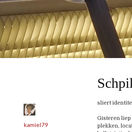
Schpi
sliert identite
Gisteren liep
kamiel79
plekken, loca