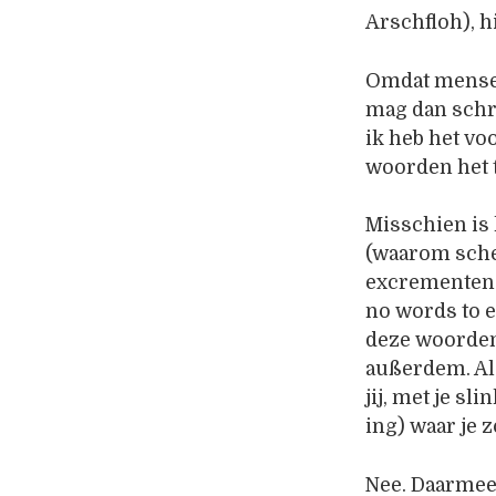
Arschfloh), hi
Omdat mensen 
mag dan schri
ik heb het vo
woorden het 
Misschien is 
(waarom sche
excrementen 
no words to e
deze woorden
außerdem. Als
jij, met je s
ing) waar je z
Nee. Daarmee 