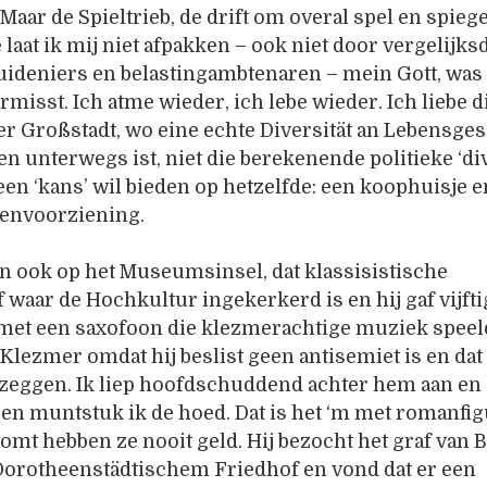
 Maar de Spieltrieb, de drift om overal spel en spieg
 laat ik mij niet afpakken – ook niet door vergelijksd
uideniers en belastingambtenaren – mein Gott, was
rmisst. Ich atme wieder, ich lebe wieder. Ich liebe d
r Großstadt, wo eine echte Diversität an Lebensge
n unterwegs ist, niet die berekenende politieke ‘div
een ‘kans’ wil bieden op hetzelfde: een koophuisje 
envoorziening.
n ook op het Museumsinsel, dat klassisistische
 waar de Hochkultur ingekerkerd is en hij gaf vijfti
met een saxofoon die klezmerachtige muziek speel
 Klezmer omdat hij beslist geen antisemiet is en dat
 zeggen. Ik liep hoofdschuddend achter hem aan en
n muntstuk ik de hoed. Dat is het ‘m met romanfig
omt hebben ze nooit geld. Hij bezocht het graf van 
 Dorotheenstädtischem Friedhof en vond dat er een