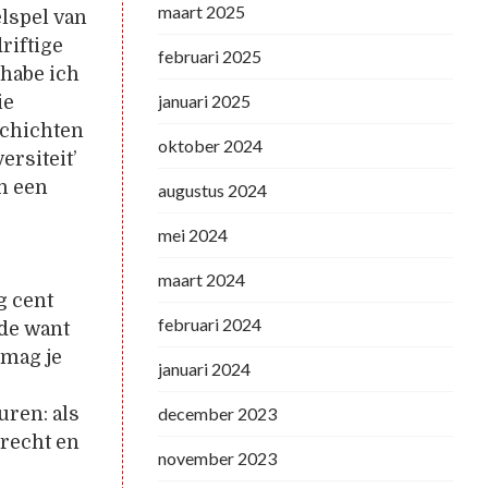
maart 2025
elspel van
riftige
februari 2025
 habe ich
januari 2025
ie
schichten
oktober 2024
ersiteit’
en een
augustus 2024
mei 2024
maart 2024
g cent
februari 2024
de want
 mag je
januari 2024
december 2023
uren: als
Brecht en
november 2023