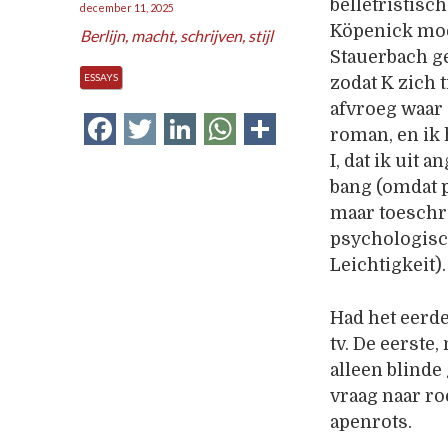
belletristisc
december 11, 2025
Köpenick moe
Berlijn
,
macht
,
schrijven
,
stijl
Stauerbach g
ESSAYS
zodat K zich 
afvroeg waar z
Facebook
Twitter
LinkedIn
WhatsApp
Delen
roman, en ik
I, dat ik uit 
bang (omdat p
maar toeschri
psychologisc
Leichtigkeit).
Had het eerde
tv. De eerste,
alleen blinde
vraag naar ro
apenrots.