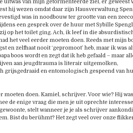
he uitwas van mijn getormenteerde ziel, er geweest 
st hij wezen omdat daar zijn Hausverwaltung Spen
evestigd was in noodbouw ter grootte van een zeeco
tijdens een gesprek over de huur met Sybille Speng
ij op het toilet ging. Ach, ik leef in die absurdistisc
 had het veel eerder moeten doen. Reeds met mijn b
angst en zelfhaat nooit ‘gepromoot’ heb, maar ik was alt
apa boos wordt en zegt dat ik heb gefaald – maar alle
jven aan jeugdtrauma is literair uitgemolken,
h grijsgedraaid en entomologisch gespeend van h
r moeten doen. Kamiel, schrijver. Voor wie? Hij was
 nee de enige vraag die men je uit oprechte interesse
 gewoonte, stelt wanneer je je als schrijver aankondig
em. Bist du berühmt? Het zegt veel over onze flikke