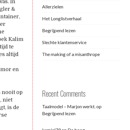
was. In
Allerzielen
gler &
ntainer,
Het Longlistverhaal
ler
Begrijpend lezen
he
oek Kalim
Slechte klantenservice
ijd te
The making of a misanthrope
s altijd
umor en
Recent Comments
 nooit op
, niet
Taalmodel – Marjon werkt.
op
t, is de
Begrijpend lezen
rse
kamiel79
op
De boog