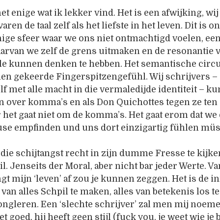
et enige wat ik lekker vind. Het is een afwijking, wij
aren de taal zelf als het liefste in het leven. Dit is o
ige sfeer waar we ons niet ontmachtigd voelen, ee
rvan we zelf de grens uitmaken en de resonantie v
le kunnen denken te hebben. Het semantische circ
en gekeerde Fingerspitzengefühl. Wij schrijvers – 
lf met alle macht in die vermaledijde identiteit – k
 over komma’s en als Don Quichottes tegen ze ten 
 het gaat niet om de komma’s. Het gaat erom dat we 
use empfinden und uns dort einzigartig fühlen mü
m die schijtangst recht in zijn dumme Fresse te kijke
il. Jenseits der Moral, aber nicht bar jeder Werte. Va
gt mijn ‘leven’ af zou je kunnen zeggen. Het is de in
an alles Schpil te maken, alles van betekenis los t
ongleren. Een ‘slechte schrijver’ zal men mij noeme
t goed, hij heeft geen stijl (fuck you, je weet wie je 