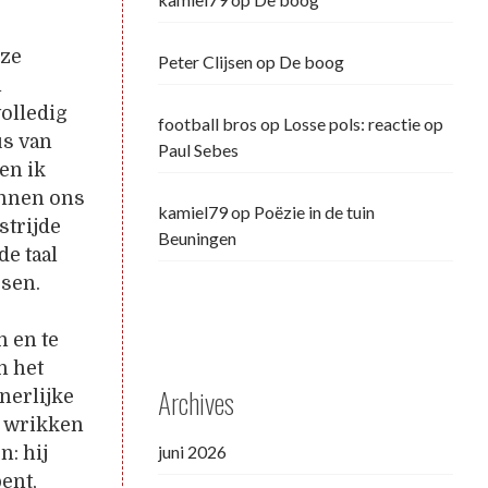
nze
Peter Clijsen
op
De boog
n
olledig
football bros
op
Losse pols: reactie op
us van
Paul Sebes
en ik
unnen ons
kamiel79
op
Poëzie in de tuin
strijde
Beuningen
de taal
ssen.
n en te
n het
Archives
nerlijke
e wrikken
juni 2026
n: hij
bent,