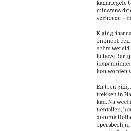
kanariegele b
minstens drie
verhoede – n
K ging daarn
ontmoet, een 
echte wereld 
fictieve Berl
inspanningen v
kon worden v
En toen ging 
trekken in Ha
kan. Nu weet i
tientallen, h
domme Holland
operaberlijn,