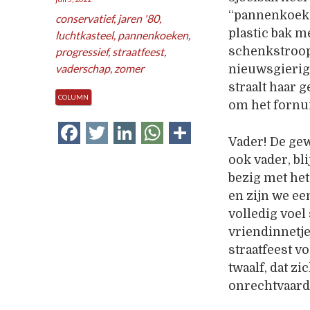
“pannenkoeken
conservatief
,
jaren '80
,
plastic bak m
luchtkasteel
,
pannenkoeken
,
schenkstroop
progressief
,
straatfeest
,
vaderschap
,
zomer
nieuwsgierige
straalt haar 
COLUMN
om het fornui
Facebook
Twitter
LinkedIn
WhatsApp
Delen
Vader! De ge
ook vader, bl
bezig met he
en zijn we e
volledig voel
vriendinnetj
straatfeest vo
twaalf, dat z
onrechtvaard