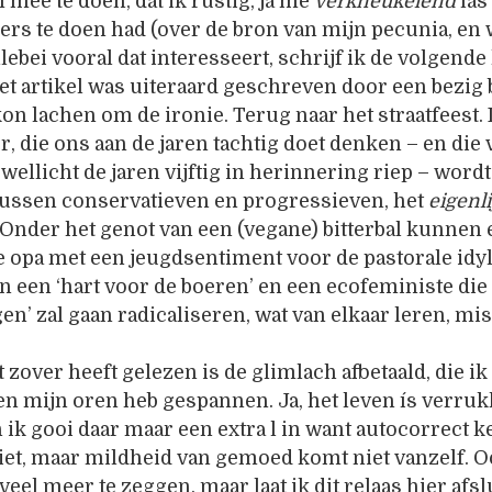
mee te doen, dat ik rustig, ja me
verkneukelend
las
ers te doen had (over de bron van mijn pecunia, e
lebei vooral dat interesseert, schrijf ik de volgende
et artikel was uiteraard geschreven door een bezig bi
kon lachen om de ironie. Terug naar het straatfeest. 
r, die ons aan de jaren tachtig doet denken – en die
ellicht de jaren vijftig in herinnering riep – wordt
 tussen conservatieven en progressieven, het
eigenli
 Onder het genot van een (vegane) bitterbal kunnen
 opa met een jeugdsentiment voor de pastorale idyl
 in een ‘hart voor de boeren’ en een ecofeministe die
n’ zal gaan radicaliseren, wat van elkaar leren, mi
 zover heeft gelezen is de glimlach afbetaald, die ik
en mijn oren heb gespannen. Ja, het leven ís verru
n ik gooi daar maar een extra l in want autocorrect k
iet, maar mildheid van gemoed komt niet vanzelf. 
veel meer te zeggen, maar laat ik dit relaas hier afs