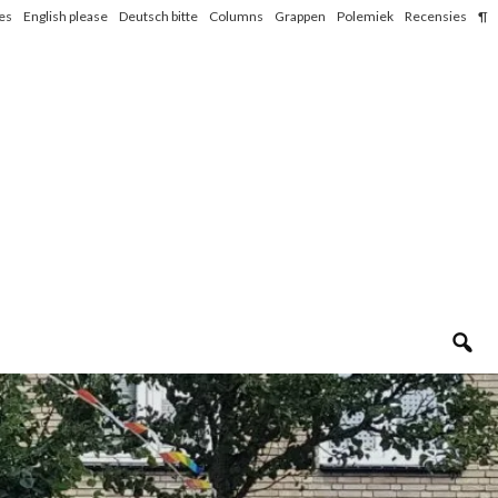
les
English please
Deutsch bitte
Columns
Grappen
Polemiek
Recensies
¶