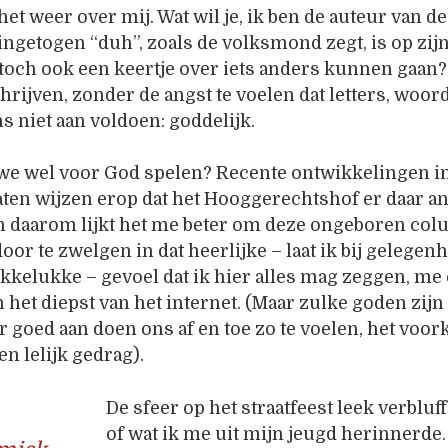
t het weer over mij. Wat wil je, ik ben de auteur van d
ngetogen “duh”, zoals de volksmond zegt, is op zijn
 toch ook een keertje over iets anders kunnen gaa
rijven, zonder de angst te voelen dat letters, woor
s niet aan voldoen: goddelijk.
e wel voor God spelen? Recente ontwikkelingen i
aten wijzen erop dat het Hooggerechtshof er daar a
en daarom lijkt het me beter om deze ongeboren col
oor te zwelgen in dat heerlijke – laat ik bij gelegen
kelukke – gevoel dat ik hier alles mag zeggen, me
 het diepst van het internet. (Maar zulke goden zijn 
r goed aan doen ons af en toe zo te voelen, het voor
n lelijk gedrag).
De sfeer op het straatfeest leek verbluf
of wat ik me uit mijn jeugd herinnerde.