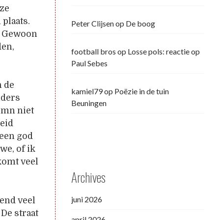
eze
 plaats.
Peter Clijsen
op
De boog
n? Gewoon
den,
football bros
op
Losse pols: reactie op
Paul Sebes
n de
kamiel79
op
Poëzie in de tuin
nders
Beuningen
umn niet
heid
 een god
we, of ik
komt veel
Archives
juni 2026
fend veel
 De straat
april 2026