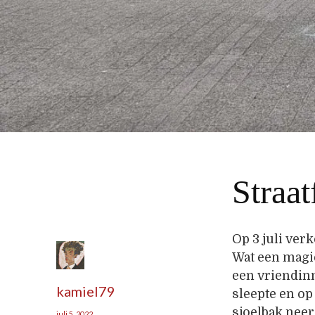
Straat
Op 3 juli ver
Wat een magie
een vriendinn
kamiel79
sleepte en op
sjoelbak neer
juli 5, 2022