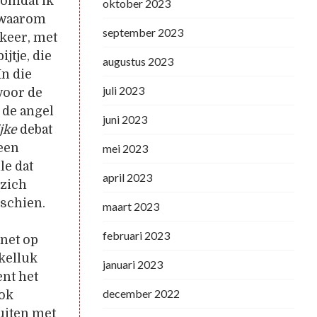
 omdat ik
oktober 2023
n waarom
september 2023
 keer, met
jtje, die
augustus 2023
In die
juli 2023
 voor de
 de angel
juni 2023
jke
debat
 een
mei 2023
le dat
april 2023
 zich
sschien.
maart 2023
februari 2023
 net op
kkelluk
januari 2023
ent het
december 2022
Ook
luiten met