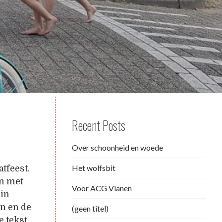
Recent Posts
Over schoonheid en woede
Het wolfsbit
tfeest.
en met
Voor ACG Vianen
 in
en en de
(geen titel)
e tekst