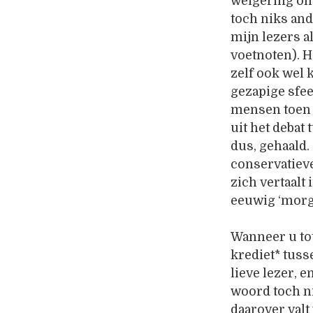
weigering om 
toch niks and
mijn lezers al
voetnoten). H
zelf ook wel 
gezapige sfee
mensen toen w
uit het debat
dus, gehaald.
conservatieve
zich vertaalt
eeuwig ‘morge
Wanneer u tot
krediet* tuss
lieve lezer, e
woord toch n
daarover valt 