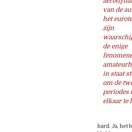
aerodyna
van de au
het eurot
zijn
waarschij
de enige
fenomene
amateurhi
in staat s
om de tw
periodes 
elkaar te
hard. Ja, het 