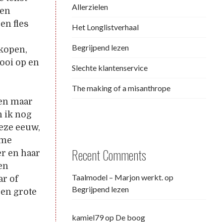
Allerzielen
een
en fles
Het Longlistverhaal
Begrijpend lezen
rkopen,
ooi op en
Slechte klantenservice
The making of a misanthrope
ben maar
n ik nog
eze eeuw,
 me
Recent Comments
er en haar
en
Taalmodel – Marjon werkt.
op
ar of
Begrijpend lezen
 en grote
kamiel79
op
De boog