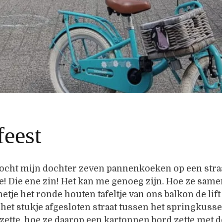
feest
kocht mijn dochter zeven pannenkoeken op een straa
! Die ene zin! Het kan me genoeg zijn. Hoe ze sam
etje het ronde houten tafeltje van ons balkon de lift
 het stukje afgesloten straat tussen het springkuss
zette, hoe ze daarop een kartonnen bord zette met d