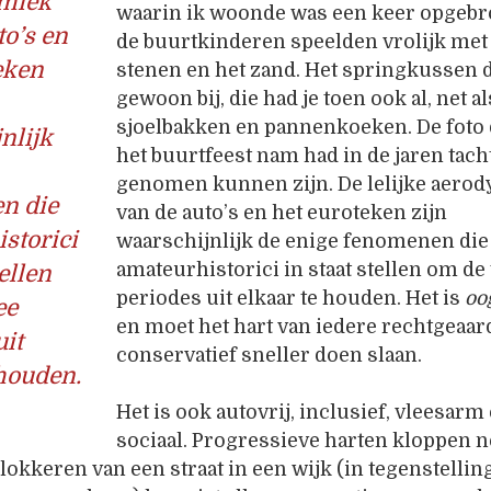
miek
waarin ik woonde was een keer opgebr
to’s en
de buurtkinderen speelden vrolijk met
eken
stenen en het zand. Het springkussen d
gewoon bij, die had je toen ook al, net al
sjoelbakken en pannenkoeken. De foto d
nlijk
het buurtfeest nam had in de jaren tach
genomen kunnen zijn. De lelijke aero
n die
van de auto’s en het euroteken zijn
storici
waarschijnlijk de enige fenomenen die
amateurhistorici in staat stellen om de
tellen
periodes uit elkaar te houden. Het is
oo
ee
en moet het hart van iedere rechtgeaar
uit
conservatief sneller doen slaan.
 houden.
Het is ook autovrij, inclusief, vleesarm
sociaal. Progressieve harten kloppen n
blokkeren van een straat in een wijk (in tegenstelling