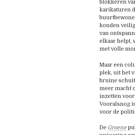
blokkeren van
karikaturen d
buurtbewoners
konden veilig
van ontspanne
elkaar helpt,
met volle mo
Maar een colu
plek, uit het
bruine schuit 
meer macht o
inzetten voor
Vooralsnog is
voor de politi
De
Groene
pub