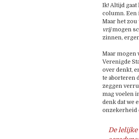
Ik! Altijd gaa
column. Een i
Maar het zou
vrij
mogen sch
zinnen, ergen
Maar mogen w
Verenigde St
over denkt, 
te aborteren d
zeggen verruk
mag voelen in
denk dat we e
onzekerheid e
De lelijke