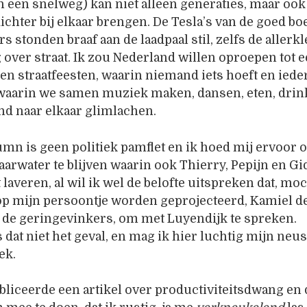
 een snelweg) kan niet alleen generaties, maar ook 
ichter bij elkaar brengen. De Tesla’s van de goed b
 stonden braaf aan de laadpaal stil, zelfs de allerk
 over straat. Ik zou Nederland willen oproepen tot
n straatfeesten, waarin niemand iets hoeft en ied
 waarin we samen muziek maken, dansen, eten, drin
nd naar elkaar glimlachen.
mn is geen politiek pamflet en ik hoed mij ervoor 
 vaarwater te blijven waarin ook Thierry, Pepijn en 
laveren, al wil ik wel de belofte uitspreken dat, moc
p mijn persoontje worden geprojecteerd, Kamiel de
 de geringevinkers, om met Luyendijk te spreken.
 dat niet het geval, en mag ik hier luchtig mijn neu
ek.
liceerde een artikel over productiviteitsdwang en 