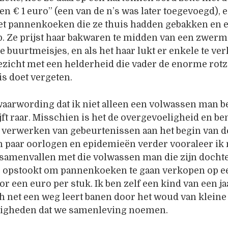
 € 1 euro” (een van de n’s was later toegevoegd), 
et pannenkoeken die ze thuis hadden gebakken en e
. Ze prijst haar bakwaren te midden van een zwerm
 buurtmeisjes, en als het haar lukt er enkele te ve
gezicht met een helderheid die vader de enorme rotz
s doet vergeten.
waarwording dat ik niet alleen een volwassen man 
ijft raar. Misschien is het de overgevoeligheid en be
t verwerken van gebeurtenissen aan het begin van d
en paar oorlogen en epidemieën verder vooraleer ik
 samenvallen met die volwassen man die zijn docht
e opstookt om pannenkoeken te gaan verkopen op e
or een euro per stuk. Ik ben zelf een kind van een ja
ich net een weg leert banen door het woud van kleine
igheden dat we samenleving noemen.