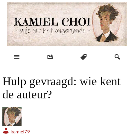
Skip
to
content
wijs uit het ongerijmde
Kamiel Choi
Hulp gevraagd: wie kent
de auteur?
kamiel79