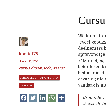
Cursu
Welkom bij de
teveel gepuzz
deelnemers b
kamiel79
spitsvondige
k*tzinnetjes,
oktober 22, 2020
beter leren
k
cursus
,
droom
,
serie
,
waarde
bedoel niet 
CURSUS GEDICHTEN VERBETEREN
ervaring die
vandaag is m
GEDICHTEN
Facebook
Twitter
LinkedIn
WhatsApp
Delen
droomde van
ik was de h