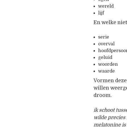
wereld
lijf
En welke nie
serie
overval
hoofdpersoo
geluid
woorden
waarde
Vormen deze ‘
willen weerg
droom.
ik schoot tus
wilde precies 
melatonine i