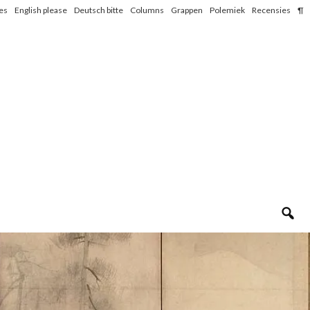
les
English please
Deutsch bitte
Columns
Grappen
Polemiek
Recensies
¶