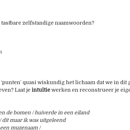
t tastbare zelfstandige naamwoorden?
n
punten’ quasi wiskundig het lichaam dat we in dit 
even? Laat je
intuïtie
werken en reconstrueer je eig
sen de bomen / huiverde in een eiland
/ dit maar ik was uitgeleend
s een muzenaam /