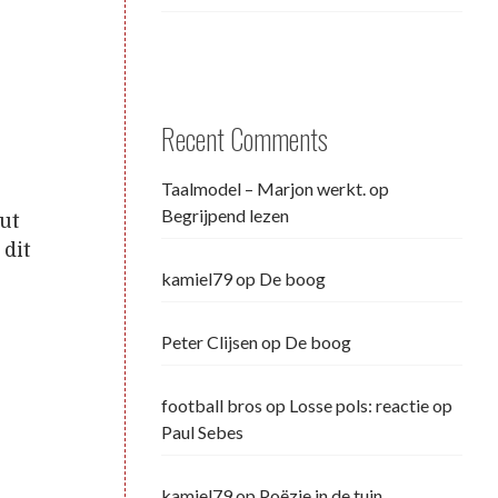
Recent Comments
Taalmodel – Marjon werkt.
op
Begrijpend lezen
ut
 dit
kamiel79
op
De boog
Peter Clijsen
op
De boog
football bros
op
Losse pols: reactie op
Paul Sebes
kamiel79
op
Poëzie in de tuin