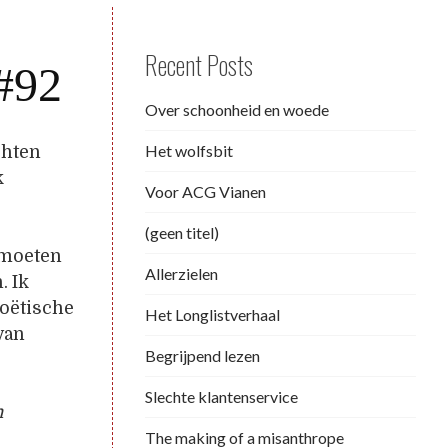
Recent Posts
 #92
Over schoonheid en woede
Het wolfsbit
chten
k
Voor ACG Vianen
(geen titel)
e moeten
Allerzielen
. Ik
poëtische
Het Longlistverhaal
van
Begrijpend lezen
Slechte klantenservice
n
The making of a misanthrope