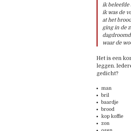
ik beleefde 
ik was de v
at het broo
ging in de 
dagdroomde 
waar de woo
Het is een ko
leggen. Ieder
gedicht?
man
bril
baardje
brood
kop koffie
zon
ogen