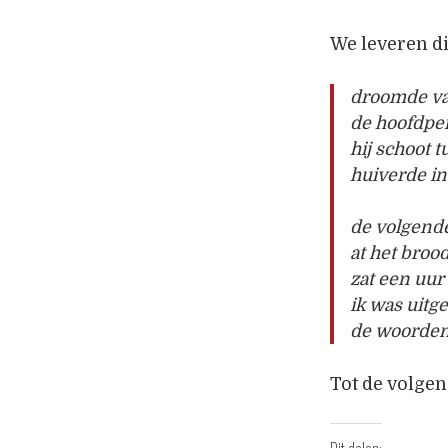
We leveren di
droomde van
de hoofdper
hij schoot 
huiverde in
de volgende
at het broo
zat een uur
ik was uitg
de woorden 
Tot de volgen