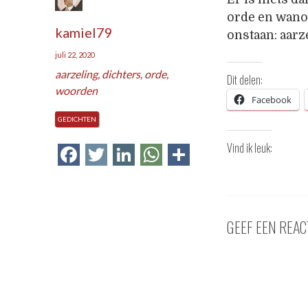
orde en wanor
kamiel79
onstaan: aarze
juli 22, 2020
aarzeling
,
dichters
,
orde
,
Dit delen:
woorden
Facebook
GEDICHTEN
Vind ik leuk:
Facebook
Twitter
LinkedIn
WhatsApp
Delen
GEEF EEN REAC