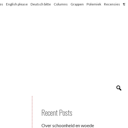
les
English please
Deutsch bitte
Columns
Grappen
Polemiek
Recensies
¶
Recent Posts
Over schoonheid en woede