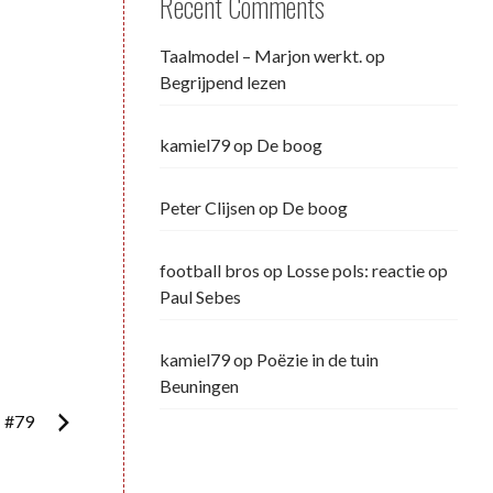
Recent Comments
Taalmodel – Marjon werkt.
op
Begrijpend lezen
kamiel79
op
De boog
Peter Clijsen
op
De boog
football bros
op
Losse pols: reactie op
Paul Sebes
kamiel79
op
Poëzie in de tuin
Beuningen
 #79