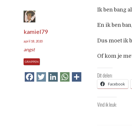
Ik ben bang al
En ik ben ban
kamiel79
Dus moet ik b
april 18, 2020
angst
Of kom je me
GRAPPEN
Facebook
Twitter
LinkedIn
WhatsApp
Delen
Dit delen:
Facebook
Vind ik leuk: