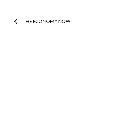
Post
THE ECONOMY NOW
navigation