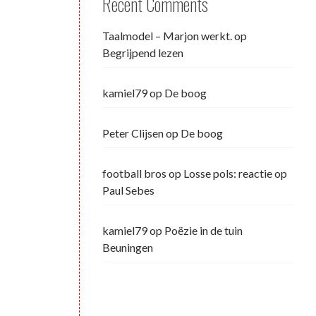
Recent Comments
Taalmodel – Marjon werkt.
op
Begrijpend lezen
kamiel79
op
De boog
Peter Clijsen
op
De boog
football bros
op
Losse pols: reactie op
Paul Sebes
kamiel79
op
Poëzie in de tuin
Beuningen