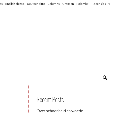
les
English please
Deutsch bitte
Columns
Grappen
Polemiek
Recensies
¶
Recent Posts
Over schoonheid en woede