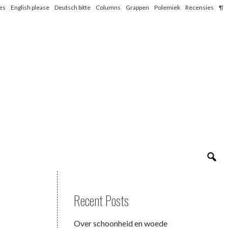
les
English please
Deutsch bitte
Columns
Grappen
Polemiek
Recensies
¶
Recent Posts
Over schoonheid en woede