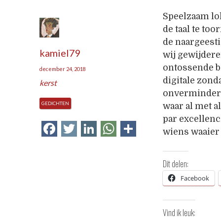
Speelzaam lo
de taal te t
de naargeest
kamiel79
wij gewijdere
ontossende b
december 24, 2018
digitale zon
kerst
onverminderd
GEDICHTEN
waar al met a
par excellen
Facebook
Twitter
LinkedIn
WhatsApp
Delen
wiens waaier
Dit delen:
Facebook
Vind ik leuk: