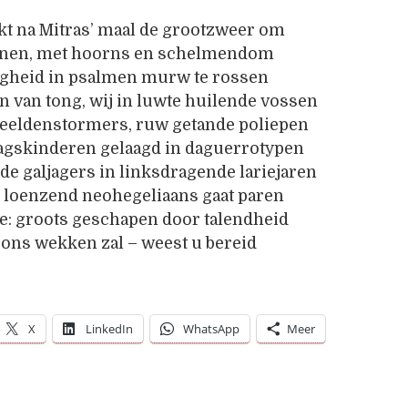
kt na Mitras’ maal de grootzweer om
oornen, met hoorns en schelmendom
igheid in psalmen murw te rossen
n van tong, wij in luwte huilende vossen
eeldenstormers, ruw getande poliepen
dagskinderen gelaagd in daguerrotypen
e galjagers in linksdragende lariejaren
l loenzend neohegeliaans gaat paren
ce: groots geschapen door talendheid
 ons wekken zal – weest u bereid
X
LinkedIn
WhatsApp
Meer