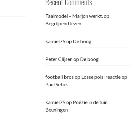
Recent Comments
Taalmodel – Marjon werkt.
op
Begrijpend lezen
kamiel79
op
De boog
Peter Clijsen
op
De boog
football bros
op
Losse pols: reactie op
Paul Sebes
kamiel79
op
Poëzie in de tuin
Beuningen