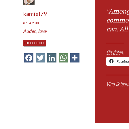
“Among 
kamiel79
common 
mei 4, 2018
can: Al
Auden
,
love
THE GOOD LIFE
Dit delen:
Facebook
Twitter
LinkedIn
WhatsApp
Delen
Facebo
Vind ik leuk: