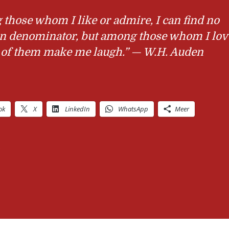
those whom I like or admire, I can find no
denominator, but among those whom I love
l of them make me laugh.” — W.H. Auden
ok
X
LinkedIn
WhatsApp
Meer