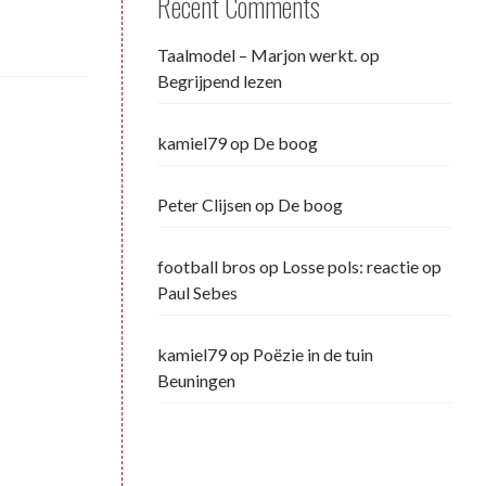
Recent Comments
Taalmodel – Marjon werkt.
op
Begrijpend lezen
kamiel79
op
De boog
Peter Clijsen
op
De boog
football bros
op
Losse pols: reactie op
Paul Sebes
kamiel79
op
Poëzie in de tuin
Beuningen