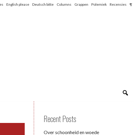
les
English please
Deutsch bitte
Columns
Grappen
Polemiek
Recensies
¶
Recent Posts
Over schoonheid en woede