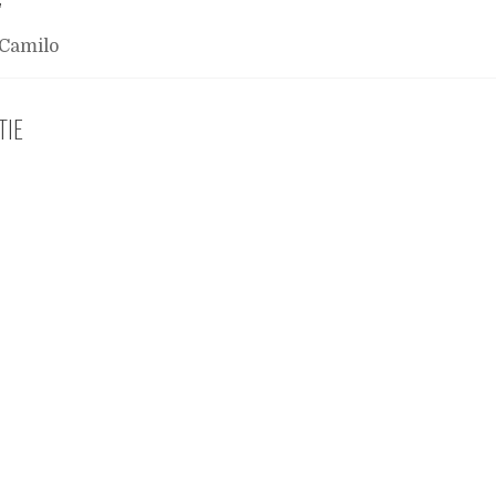
”
Camilo
TIE