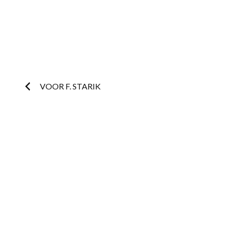
Post
VOOR F. STARIK
navigation