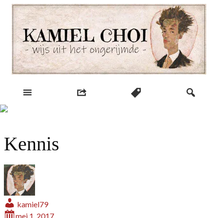
Skip
to
content
wijs uit het ongerijmde
Kamiel Choi
Kennis
kamiel79
mei 1, 2017