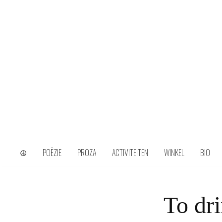
Skip
to
content
wijs uit het ongerijmde
Kamiel Choi
☮
POËZIE
PROZA
ACTIVITEITEN
WINKEL
BIO
To dri