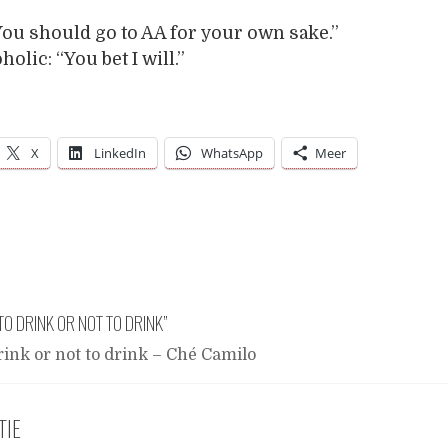
ou should go to AA for your own sake.”
olic: “You bet I will.”
X
LinkedIn
WhatsApp
Meer
TO DRINK OR NOT TO DRINK
”
rink or not to drink – Ché Camilo
TIE