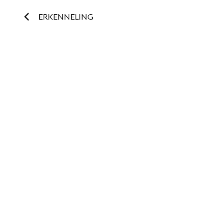
Post
ERKENNELING
navigation