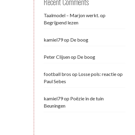
Recent Comments
Taalmodel – Marjon werkt.
op
Begrijpend lezen
kamiel79
op
De boog
Peter Clijsen
op
De boog
football bros
op
Losse pols: reactie op
Paul Sebes
kamiel79
op
Poëzie in de tuin
Beuningen