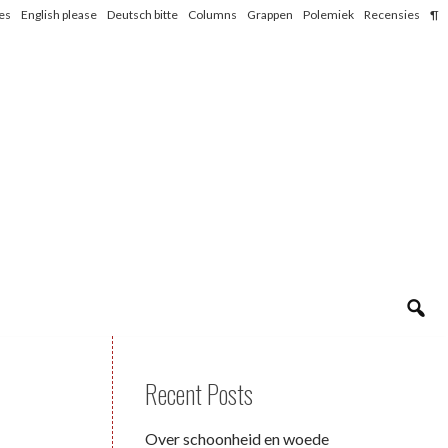
les
English please
Deutsch bitte
Columns
Grappen
Polemiek
Recensies
¶
Recent Posts
Over schoonheid en woede