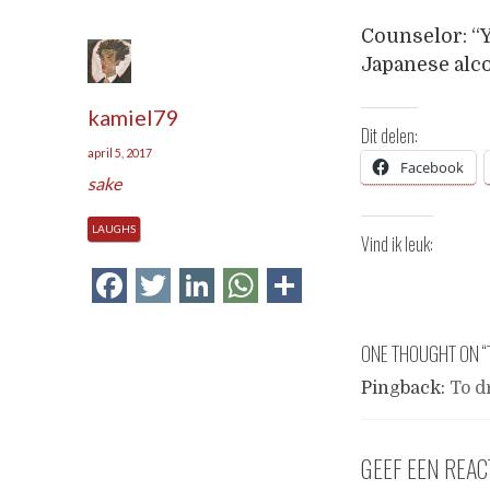
Counselor: “Y
Japanese alcoh
kamiel79
Dit delen:
april 5, 2017
Facebook
sake
LAUGHS
Vind ik leuk:
Facebook
Twitter
LinkedIn
WhatsApp
Delen
ONE THOUGHT ON “
Pingback:
To d
GEEF EEN REAC