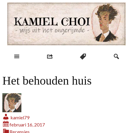
Skip
to
content
wijs uit het ongerijmde
Kamiel Choi
Het behouden huis
kamiel79
februari 16, 2017
Recensies