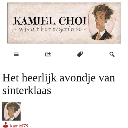
Skip
to
content
wijs uit het ongerijmde
Kamiel Choi
Het heerlijk avondje van
sinterklaas
kamiel79