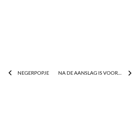
Post
NEGERPOPJE
NA DE AANSLAG IS VOOR…
navigation