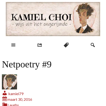
Skip
to
content
wijs uit het ongerijmde
Kamiel Choi
Netpoetry #9
kamiel79
maart 30, 2016
Laughs