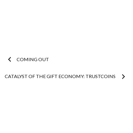
Post
COMING OUT
navigation
CATALYST OF THE GIFT ECONOMY: TRUSTCOINS