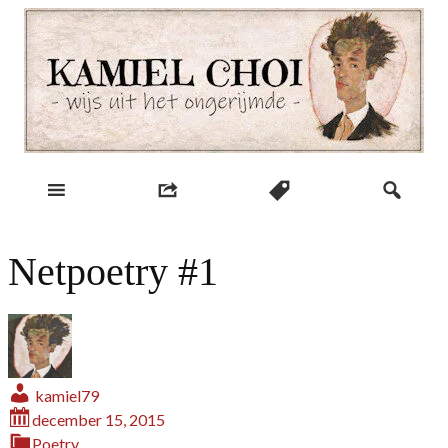
Skip
to
content
wijs uit het ongerijmde
Kamiel Choi
Netpoetry #1
kamiel79
december 15, 2015
Poetry